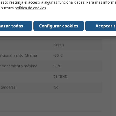
 esto restrinja el acceso a algunas funcionalidades. Para más inform
Caucho de nitrilo (NBR)
r nuestra
política de cookies
.
7.5mm
11.5mm
azar todas
Configurar cookies
Aceptar 
2mm
Negro
uncionamiento Mínima
-30°C
uncionamiento máxima
90°C
71 IRHD
estándares
No