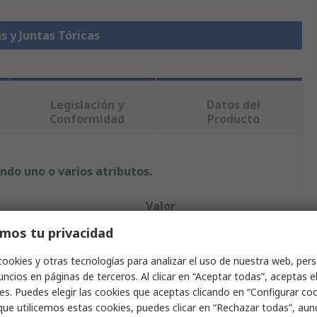
s y Juntas Tóricas
Legislación y
Datos del
Conformidad
Producto
ndo uno o varios atributos.
Valor
mos tu privacidad
RS PRO
cookies y otras tecnologías para analizar el uso de nuestra web, pers
Junta tórica
ncios en páginas de terceros. Al clicar en “Aceptar todas”, aceptas e
es. Puedes elegir las cookies que aceptas clicando en “Configurar cook
Junta tórica
que utilicemos estas cookies, puedes clicar en “Rechazar todas”, au