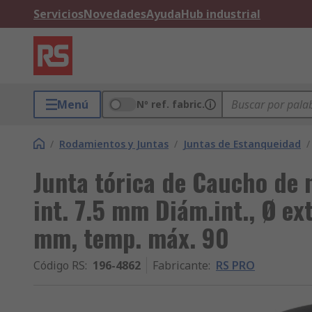
Servicios
Novedades
Ayuda
Hub industrial
Menú
Nº ref. fabric.
/
Rodamientos y Juntas
/
Juntas de Estanqueidad
/
Junta tórica de Caucho de 
int. 7.5 mm Diám.int., Ø ex
mm, temp. máx. 90
Código RS
:
196-4862
Fabricante
:
RS PRO