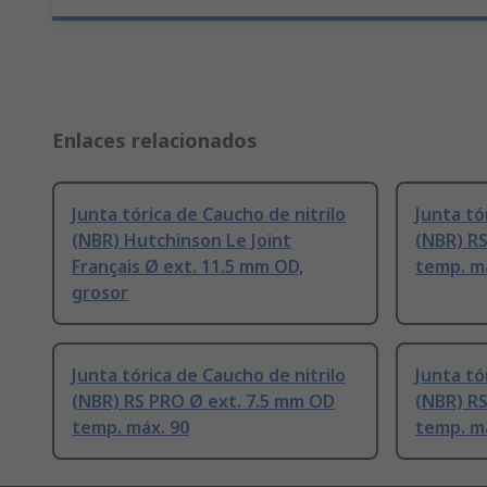
Enlaces relacionados
Junta tórica de Caucho de nitrilo
Junta tó
(NBR) Hutchinson Le Joint
(NBR) R
Français Ø ext. 11.5 mm OD,
temp. m
grosor
Junta tórica de Caucho de nitrilo
Junta tó
(NBR) RS PRO Ø ext. 7.5 mm OD
(NBR) R
temp. máx. 90
temp. m