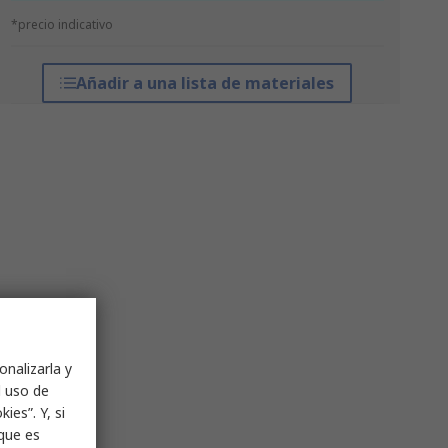
*precio indicativo
Añadir a una lista de materiales
onalizarla y
l uso de
ies”. Y, si
nque es