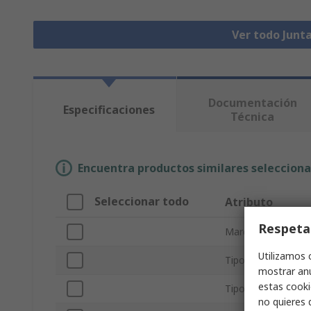
Ver todo Junta
Documentación
Especificaciones
Técnica
Encuentra productos similares selecciona
Seleccionar todo
Atributo
Respeta
Marca
Utilizamos 
Tipo de producto
mostrar anu
estas cooki
Tipo Sub
no quieres 