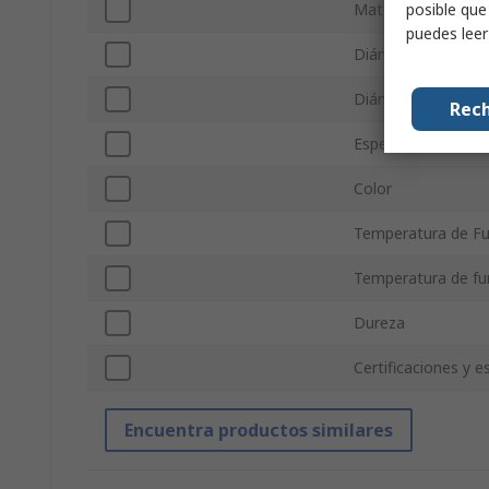
posible que
Material
puedes lee
Diámetro interior
Diámetro exterior
Rech
Espesor
Color
Temperatura de F
Temperatura de f
Dureza
Certificaciones y 
Encuentra productos similares