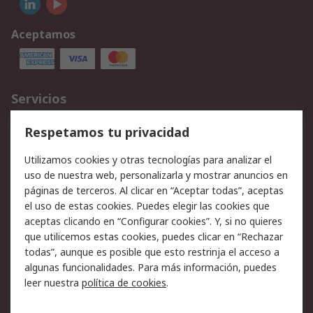
Aceptamos
Servicios
Cómo realizar pedidos
Devoluciones
Respetamos tu privacidad
Facturación y pago
Formas de entrega
Utilizamos cookies y otras tecnologías para analizar el
Ofertas
Soporte técnico
uso de nuestra web, personalizarla y mostrar anuncios en
páginas de terceros. Al clicar en “Aceptar todas”, aceptas
Legal
el uso de estas cookies. Puedes elegir las cookies que
aceptas clicando en “Configurar cookies”. Y, si no quieres
Aviso legal
Política de privacidad -
que utilicemos estas cookies, puedes clicar en “Rechazar
Actualizada
todas”, aunque es posible que esto restrinja el acceso a
Política sobre cookies
Seguridad de emails
algunas funcionalidades. Para más información, puedes
Certificaciones de
Condiciones de venta
leer nuestra
política de cookies
.
empresa