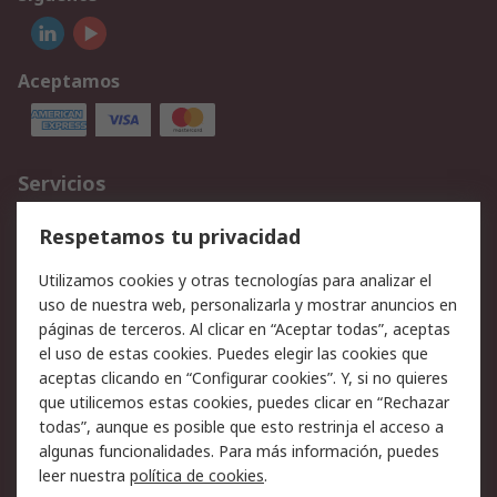
Aceptamos
Servicios
Cómo realizar pedidos
Devoluciones
Respetamos tu privacidad
Facturación y pago
Formas de entrega
Utilizamos cookies y otras tecnologías para analizar el
Ofertas
Soporte técnico
uso de nuestra web, personalizarla y mostrar anuncios en
páginas de terceros. Al clicar en “Aceptar todas”, aceptas
Legal
el uso de estas cookies. Puedes elegir las cookies que
aceptas clicando en “Configurar cookies”. Y, si no quieres
Aviso legal
Política de privacidad -
que utilicemos estas cookies, puedes clicar en “Rechazar
Actualizada
todas”, aunque es posible que esto restrinja el acceso a
Política sobre cookies
Seguridad de emails
algunas funcionalidades. Para más información, puedes
Certificaciones de
Condiciones de venta
leer nuestra
política de cookies
.