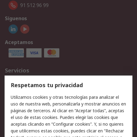
91 512 96 99
Síguenos
Aceptamos
Servicios
Cómo realizar pedidos
Devoluciones
Respetamos tu privacidad
Facturación y pago
Formas de entrega
Utilizamos cookies y otras tecnologías para analizar el
Ofertas
Soporte técnico
uso de nuestra web, personalizarla y mostrar anuncios en
páginas de terceros. Al clicar en “Aceptar todas”, aceptas
Legal
el uso de estas cookies. Puedes elegir las cookies que
aceptas clicando en “Configurar cookies”. Y, si no quieres
Aviso legal
Política de privacidad -
que utilicemos estas cookies, puedes clicar en “Rechazar
Actualizada