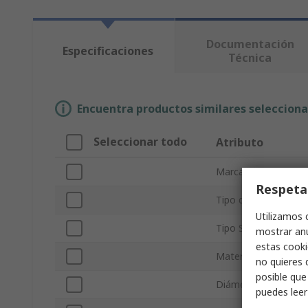
Documentación
Especificaciones
Técnica
Encuentra productos similares selecciona
Seleccionar todo
Atributo
Marca
Respeta
Tipo de producto
Utilizamos 
Tipo Sub
mostrar anu
estas cooki
Material
no quieres 
posible que
Diámetro interior
puedes lee