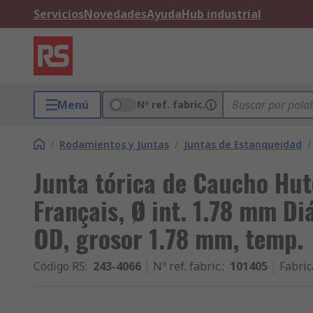
Servicios
Novedades
Ayuda
Hub industrial
Menú
Nº ref. fabric.
/
Rodamientos y Juntas
/
Juntas de Estanqueidad
/
Junta tórica de Caucho Hut
Français, Ø int. 1.78 mm Di
OD, grosor 1.78 mm, temp.
Código RS
:
243-4066
Nº ref. fabric.
:
101405
Fabric