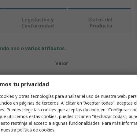
Legislación y
Datos del
Conformidad
Producto
ndo uno o varios atributos.
Valor
Hutchinson Le Joint Français
mos tu privacidad
Junta tórica
cookies y otras tecnologías para analizar el uso de nuestra web, pers
Junta tórica
ncios en páginas de terceros. Al clicar en “Aceptar todas”, aceptas e
es. Puedes elegir las cookies que aceptas clicando en “Configurar cook
Caucho
que utilicemos estas cookies, puedes clicar en “Rechazar todas”, au
 esto restrinja el acceso a algunas funcionalidades. Para más inform
1.78mm
r nuestra
política de cookies
.