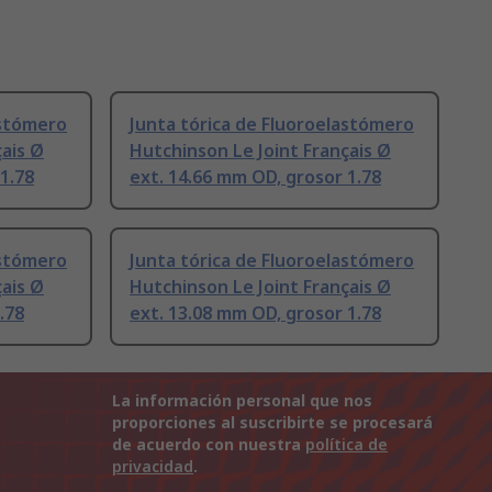
astómero
Junta tórica de Fluoroelastómero
çais Ø
Hutchinson Le Joint Français Ø
1.78
ext. 14.66 mm OD, grosor 1.78
astómero
Junta tórica de Fluoroelastómero
çais Ø
Hutchinson Le Joint Français Ø
.78
ext. 13.08 mm OD, grosor 1.78
La información personal que nos
proporciones al suscribirte se procesará
de acuerdo con nuestra
política de
privacidad
.