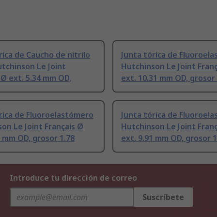
rica de Caucho de nitrilo
Junta tórica de Fluoroel
tchinson Le Joint
Hutchinson Le Joint Fran
 Ø ext. 5.34 mm OD,
ext. 10.31 mm OD, grosor 
rica de Fluoroelastómero
Junta tórica de Fluoroel
on Le Joint Français Ø
Hutchinson Le Joint Fran
9 mm OD, grosor 1.78
ext. 9.91 mm OD, grosor 1
Introduce tu dirección de correo
Suscríbete