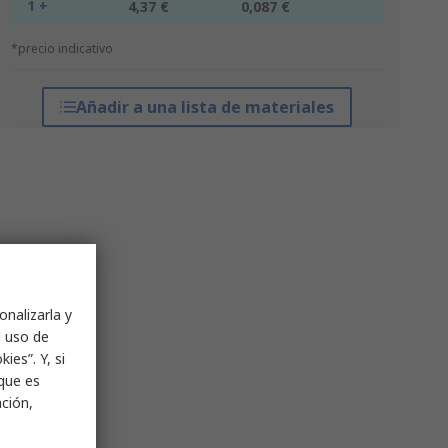
1 +
4,37 €
0,087 €
*precio indicativo
Añadir a una lista de materiales
onalizarla y
l uso de
ies”. Y, si
nque es
ación,