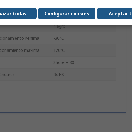
5.34mm
azar todas
Configurar cookies
Aceptar 
1.78mm
Negro
cionamiento Mínima
-30°C
cionamiento máxima
120°C
Shore A 80
tándares
RoHS