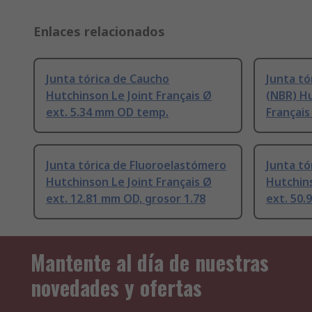
Enlaces relacionados
Junta tórica de Caucho
Junta tó
Hutchinson Le Joint Français Ø
(NBR) Hu
ext. 5.34 mm OD temp.
Français
Junta tórica de Fluoroelastómero
Junta tó
Hutchinson Le Joint Français Ø
Hutchins
ext. 12.81 mm OD, grosor 1.78
ext. 50.
Mantente al día de nuestras
novedades y ofertas