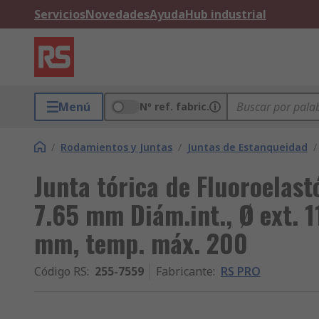
Servicios
Novedades
Ayuda
Hub industrial
Menú
Nº ref. fabric.
/
Rodamientos y Juntas
/
Juntas de Estanqueidad
/
Junta tórica de Fluoroelas
7.65 mm Diám.int., Ø ext. 
mm, temp. máx. 200
Código RS
:
255-7559
Fabricante
:
RS PRO