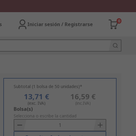
0
s
Iniciar sesión / Registrarse
Subtotal (1 bolsa de 50 unidades)*
13,71 €
16,59 €
(exc. IVA)
(inc.IVA)
Add
Bolsa(s)
to
Selecciona o escribe la cantidad
Basket