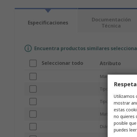
Documentación
Especificaciones
Técnica
Encuentra productos similares selecciona
Seleccionar todo
Atributo
Marca
Respeta
Tipo de producto
Utilizamos 
Tipo Sub
mostrar anu
estas cooki
Material
no quieres 
posible que
Diámetro interior
puedes lee