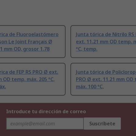
rica de Fluoroelastómero
Junta tórica de Nitrilo R
on Le Joint Français Ø
ext. 11.21 mm OD temp. m
21 mm OD, grosor 1.78
°C, temp.
rica de FEP RS PRO Ø ext.
Junta tórica de Policloro
 OD temp. máx. 205 °C,
PRO Ø ext. 11.21 mm OD 
áx.
máx. 100 °C,
Introduce tu dirección de correo
Suscríbete