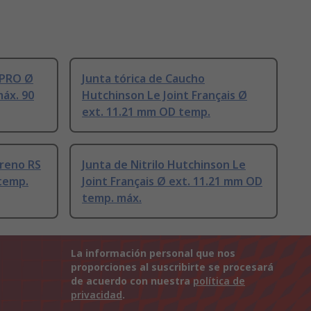
S PRO Ø
Junta tórica de Caucho
áx. 90
Hutchinson Le Joint Français Ø
ext. 11.21 mm OD temp.
preno RS
Junta de Nitrilo Hutchinson Le
temp.
Joint Français Ø ext. 11.21 mm OD
temp. máx.
La información personal que nos
proporciones al suscribirte se procesará
de acuerdo con nuestra
política de
privacidad
.