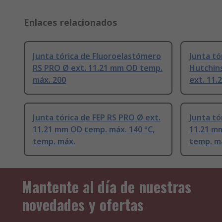
Enlaces relacionados
Junta tórica de Fluoroelastómero
Junta tó
RS PRO Ø ext. 11.21 mm OD temp.
Hutchins
máx. 200
ext. 11.
Junta tórica de FEP RS PRO Ø ext.
Junta tó
11.21 mm OD temp. máx. 140 °C,
11.21 mm
temp. máx.
temp. m
Mantente al día de nuestras
novedades y ofertas