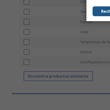
Diámetro exterior
Rech
Temperatura de F
Espesor
Color
Temperatura de f
Dureza
Certificaciones y 
Encuentra productos similares