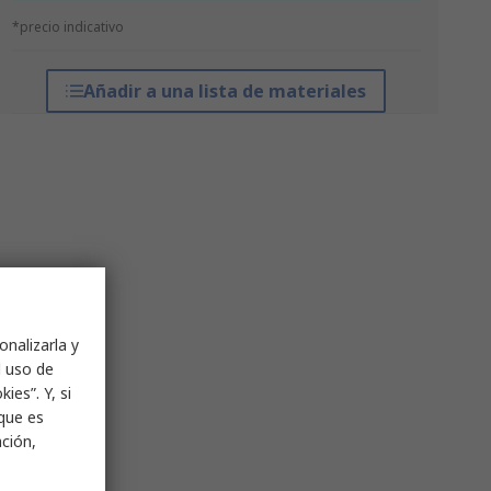
*precio indicativo
Añadir a una lista de materiales
onalizarla y
l uso de
ies”. Y, si
nque es
ación,