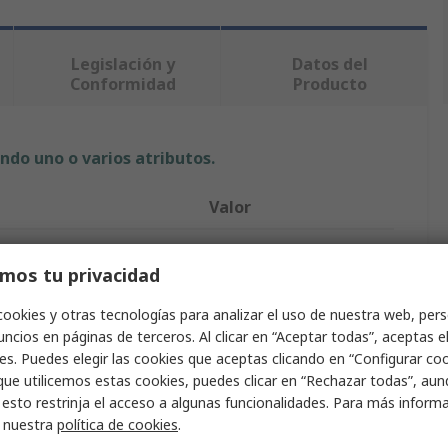
Legislación y
Datos del
Conformidad
Producto
ndo uno o varios atributos.
Valor
RS PRO
mos tu privacidad
Junta tórica
cookies y otras tecnologías para analizar el uso de nuestra web, pers
Junta tórica
ncios en páginas de terceros. Al clicar en “Aceptar todas”, aceptas e
es. Puedes elegir las cookies que aceptas clicando en “Configurar cook
Fluoroelastómero
que utilicemos estas cookies, puedes clicar en “Rechazar todas”, au
 esto restrinja el acceso a algunas funcionalidades. Para más inform
7.65mm
r nuestra
política de cookies
.