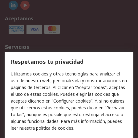
Aceptamos
Servicios
Cómo realizar pedidos
Devoluciones
Respetamos tu privacidad
Facturación y pago
Formas de entrega
Utilizamos cookies y otras tecnologías para analizar el
Ofertas
Soporte técnico
uso de nuestra web, personalizarla y mostrar anuncios en
páginas de terceros. Al clicar en “Aceptar todas”, aceptas
Legal
el uso de estas cookies. Puedes elegir las cookies que
aceptas clicando en “Configurar cookies”. Y, si no quieres
Aviso legal
Política de privacidad -
que utilicemos estas cookies, puedes clicar en “Rechazar
Actualizada
todas”, aunque es posible que esto restrinja el acceso a
Política sobre cookies
Seguridad de emails
algunas funcionalidades. Para más información, puedes
Certificaciones de
Condiciones de venta
leer nuestra
política de cookies
.
empresa