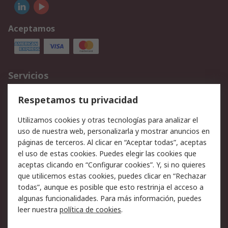
Aceptamos
Servicios
Cómo realizar pedidos
Devoluciones
Respetamos tu privacidad
Facturación y pago
Formas de entrega
Utilizamos cookies y otras tecnologías para analizar el
Ofertas
Soporte técnico
uso de nuestra web, personalizarla y mostrar anuncios en
páginas de terceros. Al clicar en “Aceptar todas”, aceptas
Legal
el uso de estas cookies. Puedes elegir las cookies que
aceptas clicando en “Configurar cookies”. Y, si no quieres
Aviso legal
Política de privacidad -
que utilicemos estas cookies, puedes clicar en “Rechazar
Actualizada
todas”, aunque es posible que esto restrinja el acceso a
Política sobre cookies
Seguridad de emails
algunas funcionalidades. Para más información, puedes
Certificaciones de
Condiciones de venta
leer nuestra
política de cookies
.
empresa