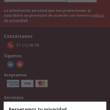
La información personal que nos proporciones al
suscribirte se procesará de acuerdo con nuestra
política
de privacidad
.
Contáctanos
91 512 96 99
Síguenos
Aceptamos
Servicios
Cómo realizar pedidos
Devoluciones
Respetamos tu privacidad