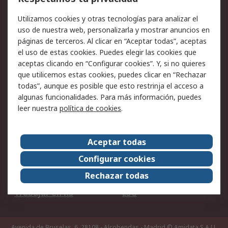
Facturación y pago
Formas de entrega
Utilizamos cookies y otras tecnologías para analizar el
Ofertas
Soporte técnico
uso de nuestra web, personalizarla y mostrar anuncios en
páginas de terceros. Al clicar en “Aceptar todas”, aceptas
Legal
el uso de estas cookies. Puedes elegir las cookies que
aceptas clicando en “Configurar cookies”. Y, si no quieres
Aviso legal
Política de privacidad -
que utilicemos estas cookies, puedes clicar en “Rechazar
Actualizada
todas”, aunque es posible que esto restrinja el acceso a
Política sobre cookies
Seguridad de emails
algunas funcionalidades. Para más información, puedes
Certificaciones de
Condiciones de venta
leer nuestra
política de cookies
.
empresa
Aceptar todas
Acerca de RS
Configurar cookies
Acerca de RS
RS Group
Rechazar todas
RS en el mundo
Sala de prensa
Trabajar en RS
ESG
Avenida de Bruselas, 6, 28108 - Alcobendas - Madrid
© Amidata S.A.U.