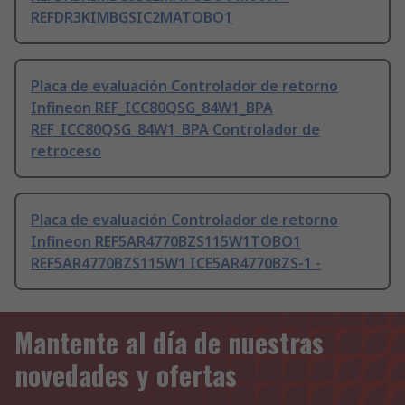
REFDR3KIMBGSIC2MATOBO1
Placa de evaluación Controlador de retorno
Infineon REF_ICC80QSG_84W1_BPA
REF_ICC80QSG_84W1_BPA Controlador de
retroceso
Placa de evaluación Controlador de retorno
Infineon REF5AR4770BZS115W1TOBO1
REF5AR4770BZS115W1 ICE5AR4770BZS-1 -
Mantente al día de nuestras
novedades y ofertas