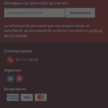
Introduce tu dirección de correo
Suscríbete
La información personal que nos proporciones al
suscribirte se procesará de acuerdo con nuestra
política
de privacidad
.
Contáctanos
91 512 96 99
Síguenos
Aceptamos