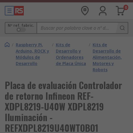
0
Nº ref. fabric.
/
Raspberry Pi,
/
Kits de
/
Kits de
Arduino, ROCK y
Desarrollo y
Desarrollo de
Módulos de
Ordenadores
Alimentación,
Desarrollo
de Placa Única
Motores y
Robots
Placa de evaluación Controlador
de retorno Infineon REF-
XDPL8219-U40W XDPL8219
Iluminación -
REFXDPL8219U40WTOBO1