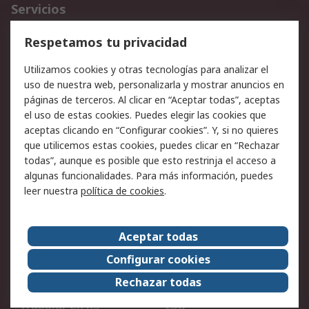
Servicios
Cómo realizar pedidos
Devoluciones
Respetamos tu privacidad
Facturación y pago
Formas de entrega
Utilizamos cookies y otras tecnologías para analizar el
Ofertas
Soporte técnico
uso de nuestra web, personalizarla y mostrar anuncios en
páginas de terceros. Al clicar en “Aceptar todas”, aceptas
Legal
el uso de estas cookies. Puedes elegir las cookies que
aceptas clicando en “Configurar cookies”. Y, si no quieres
Aviso legal
Política de privacidad -
que utilicemos estas cookies, puedes clicar en “Rechazar
Actualizada
todas”, aunque es posible que esto restrinja el acceso a
Política sobre cookies
Seguridad de emails
algunas funcionalidades. Para más información, puedes
Certificaciones de
Condiciones de venta
leer nuestra
política de cookies
.
empresa
Aceptar todas
Acerca de RS
Configurar cookies
Acerca de RS
RS Group
Rechazar todas
RS en el mundo
Sala de prensa
Trabajar en RS
ESG