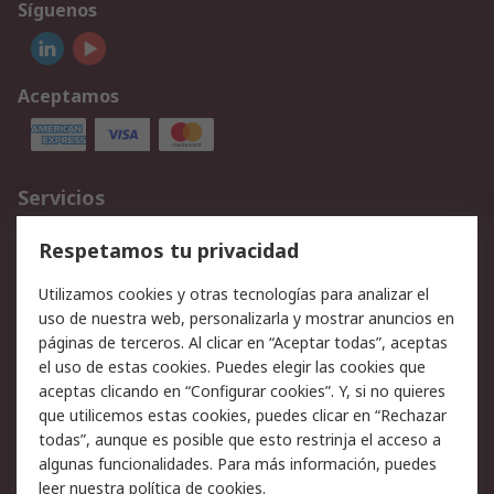
Síguenos
Aceptamos
Servicios
Cómo realizar pedidos
Devoluciones
Respetamos tu privacidad
Facturación y pago
Formas de entrega
Utilizamos cookies y otras tecnologías para analizar el
Ofertas
Soporte técnico
uso de nuestra web, personalizarla y mostrar anuncios en
páginas de terceros. Al clicar en “Aceptar todas”, aceptas
Legal
el uso de estas cookies. Puedes elegir las cookies que
aceptas clicando en “Configurar cookies”. Y, si no quieres
Aviso legal
Política de privacidad -
que utilicemos estas cookies, puedes clicar en “Rechazar
Actualizada
todas”, aunque es posible que esto restrinja el acceso a
Política sobre cookies
Seguridad de emails
algunas funcionalidades. Para más información, puedes
Certificaciones de
Condiciones de venta
leer nuestra
política de cookies
.