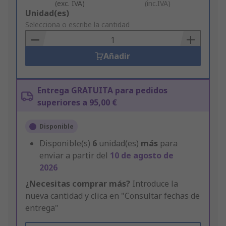
(exc. IVA)
(inc.IVA)
Add
Unidad(es)
to
Selecciona o escribe la cantidad
Basket
Añadir
Entrega GRATUITA para pedidos
superiores a 95,00 €
Disponible
Disponible(s)
6
unidad(es)
más
para
enviar a partir del
10 de agosto de
2026
¿Necesitas comprar más?
Introduce la
nueva cantidad y clica en "Consultar fechas de
entrega"