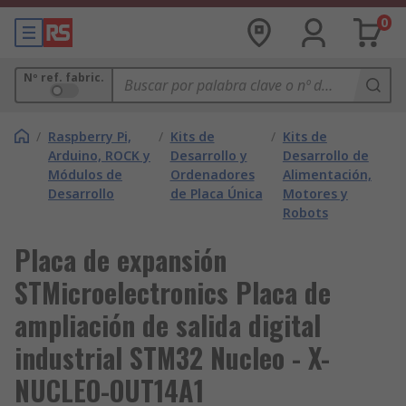
0
Nº ref. fabric.
/
Raspberry Pi,
/
Kits de
/
Kits de
Arduino, ROCK y
Desarrollo y
Desarrollo de
Módulos de
Ordenadores
Alimentación,
Desarrollo
de Placa Única
Motores y
Robots
Placa de expansión
STMicroelectronics Placa de
ampliación de salida digital
industrial STM32 Nucleo - X-
NUCLEO-OUT14A1