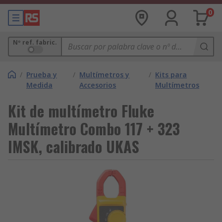
0
Nº ref. fabric.
/
Prueba y
/
Multímetros y
/
Kits para
Medida
Accesorios
Multímetros
Kit de multímetro Fluke
Multímetro Combo 117 + 323
IMSK, calibrado UKAS