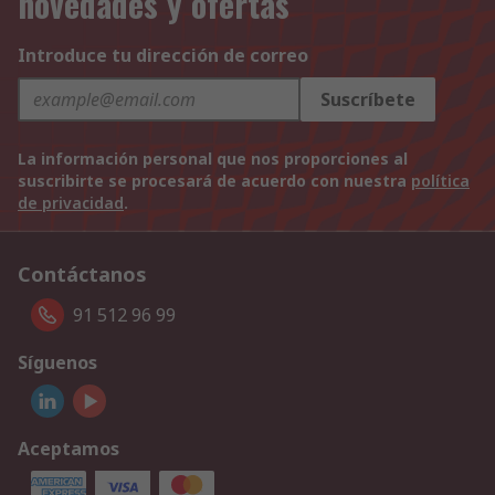
novedades y ofertas
Introduce tu dirección de correo
Suscríbete
La información personal que nos proporciones al
suscribirte se procesará de acuerdo con nuestra
política
de privacidad
.
Contáctanos
91 512 96 99
Síguenos
Aceptamos