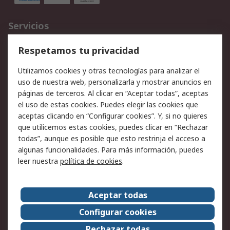
Servicios
Cómo realizar pedidos
Devoluciones
Respetamos tu privacidad
Facturación y pago
Formas de entrega
Utilizamos cookies y otras tecnologías para analizar el
Ofertas
Soporte técnico
uso de nuestra web, personalizarla y mostrar anuncios en
páginas de terceros. Al clicar en “Aceptar todas”, aceptas
Legal
el uso de estas cookies. Puedes elegir las cookies que
aceptas clicando en “Configurar cookies”. Y, si no quieres
Aviso legal
Política de privacidad -
que utilicemos estas cookies, puedes clicar en “Rechazar
Actualizada
todas”, aunque es posible que esto restrinja el acceso a
Política sobre cookies
Seguridad de emails
algunas funcionalidades. Para más información, puedes
Certificaciones de
Condiciones de venta
leer nuestra
política de cookies
.
empresa
Aceptar todas
Acerca de RS
Configurar cookies
Acerca de RS
RS Group
Rechazar todas