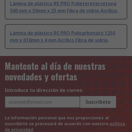
Lámina de plástico RS PRO Polieteretercetona
500 mm x 50mm x 25 mm Fibra de vidrio Acrílico,
Lámina de plástico RS PRO Policarbonato 1250
mm x 610mm x 4 mm Acrílico Fibra de vidrio,
Mantente al día de nuestras
novedades y ofertas
Introduce tu dirección de correo
Suscríbete
La información personal que nos proporciones al
suscribirte se procesará de acuerdo con nuestra
política
de privacidad
.