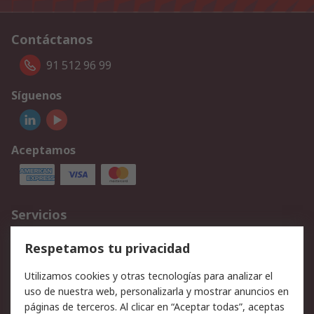
Contáctanos
91 512 96 99
Síguenos
Aceptamos
Servicios
Cómo realizar pedidos
Devoluciones
Respetamos tu privacidad
Facturación y pago
Formas de entrega
Utilizamos cookies y otras tecnologías para analizar el
Ofertas
Soporte técnico
uso de nuestra web, personalizarla y mostrar anuncios en
páginas de terceros. Al clicar en “Aceptar todas”, aceptas