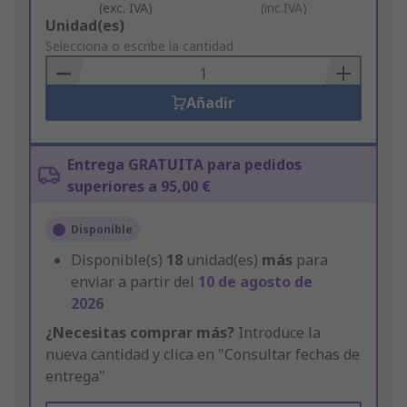
(exc. IVA)
(inc.IVA)
Add
Unidad(es)
to
Selecciona o escribe la cantidad
Basket
Añadir
Entrega GRATUITA para pedidos
superiores a 95,00 €
Disponible
Disponible(s)
18
unidad(es)
más
para
enviar a partir del
10 de agosto de
2026
¿Necesitas comprar más?
Introduce la
nueva cantidad y clica en "Consultar fechas de
entrega"