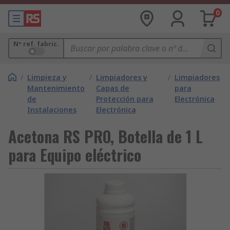
0
Nº ref. fabric.
/
Limpieza y
/
Limpiadores y
/
Limpiadores
Mantenimiento
Capas de
para
de
Protección para
Electrónica
Instalaciones
Electrónica
Acetona RS PRO, Botella de 1 L
para Equipo eléctrico