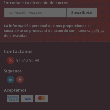
Introduce tu dirección de correo
Suscríbete
La información personal que nos proporciones al
suscribirte se procesará de acuerdo con nuestra
política
de privacidad
.
Contáctanos
91 512 96 99
Síguenos
Aceptamos