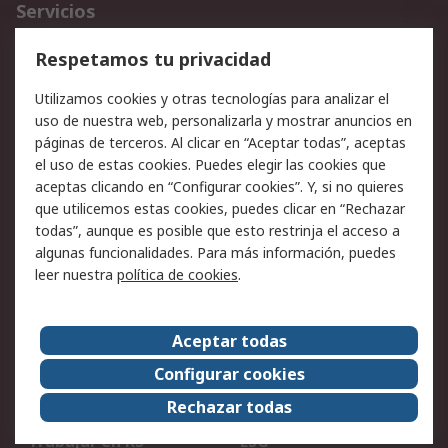
Servicios
Cómo realizar pedidos
Devoluciones
Respetamos tu privacidad
Facturación y pago
Formas de entrega
Utilizamos cookies y otras tecnologías para analizar el
Ofertas
Soporte técnico
uso de nuestra web, personalizarla y mostrar anuncios en
páginas de terceros. Al clicar en “Aceptar todas”, aceptas
Legal
el uso de estas cookies. Puedes elegir las cookies que
aceptas clicando en “Configurar cookies”. Y, si no quieres
Aviso legal
Política de privacidad -
que utilicemos estas cookies, puedes clicar en “Rechazar
Actualizada
todas”, aunque es posible que esto restrinja el acceso a
Política sobre cookies
Seguridad de emails
algunas funcionalidades. Para más información, puedes
Certificaciones de
Condiciones de venta
leer nuestra
política de cookies
.
empresa
Aceptar todas
Acerca de RS
Configurar cookies
Acerca de RS
RS Group
Rechazar todas
RS en el mundo
Sala de prensa
Trabajar en RS
ESG