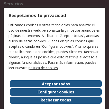
Servicios
Cómo realizar pedidos
Devoluciones
Respetamos tu privacidad
Facturación y pago
Formas de entrega
Utilizamos cookies y otras tecnologías para analizar el
Ofertas
Soporte técnico
uso de nuestra web, personalizarla y mostrar anuncios en
páginas de terceros. Al clicar en “Aceptar todas”, aceptas
Legal
el uso de estas cookies. Puedes elegir las cookies que
aceptas clicando en “Configurar cookies”. Y, si no quieres
Aviso legal
Política de privacidad -
que utilicemos estas cookies, puedes clicar en “Rechazar
Actualizada
todas”, aunque es posible que esto restrinja el acceso a
Política sobre cookies
Seguridad de emails
algunas funcionalidades. Para más información, puedes
Certificaciones de
Condiciones de venta
leer nuestra
política de cookies
.
empresa
Aceptar todas
Acerca de RS
Configurar cookies
Acerca de RS
RS Group
Rechazar todas
RS en el mundo
Sala de prensa
Trabajar en RS
ESG