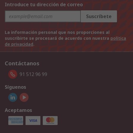
Introduce tu dirección de correo
Suscríbete
La información personal que nos proporciones al
suscribirte se procesará de acuerdo con nuestra
política
de privacidad
.
Contáctanos
91 512 96 99
Síguenos
Aceptamos