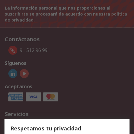
La información personal que nos proporciones al
suscribirte se procesará de acuerdo con nuestra
política
de privacidad
.
Contáctanos
91 512 96 99
Síguenos
Aceptamos
Servicios
Cómo realizar pedidos
Devoluciones
Respetamos tu privacidad
Facturación y pago
Formas de entrega