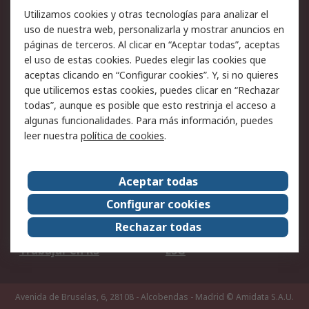
Utilizamos cookies y otras tecnologías para analizar el
Ofertas
Soporte técnico
uso de nuestra web, personalizarla y mostrar anuncios en
páginas de terceros. Al clicar en “Aceptar todas”, aceptas
Legal
el uso de estas cookies. Puedes elegir las cookies que
aceptas clicando en “Configurar cookies”. Y, si no quieres
Aviso legal
Política de privacidad -
que utilicemos estas cookies, puedes clicar en “Rechazar
Actualizada
todas”, aunque es posible que esto restrinja el acceso a
Política sobre cookies
Seguridad de emails
algunas funcionalidades. Para más información, puedes
Certificaciones de
Condiciones de venta
leer nuestra
política de cookies
.
empresa
Aceptar todas
Acerca de RS
Configurar cookies
Acerca de RS
RS Group
Rechazar todas
RS en el mundo
Sala de prensa
Trabajar en RS
ESG
Avenida de Bruselas, 6, 28108 - Alcobendas - Madrid
© Amidata S.A.U.