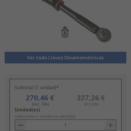
Ver todo Llaves Dinamométricas
Subtotal (1 unidad)*
270,46 €
327,26 €
(exc. IVA)
(inc.IVA)
Add
Unidad(es)
to
Selecciona o escribe la cantidad
Basket