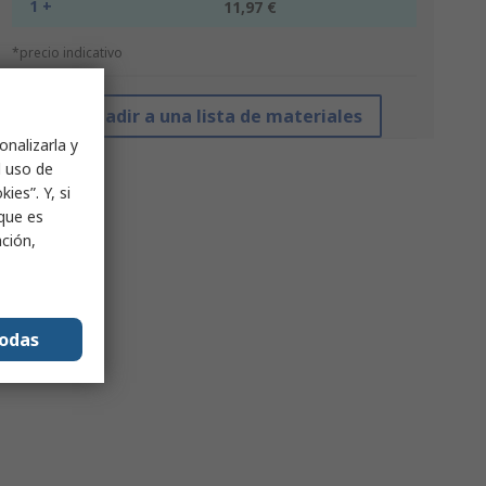
1 +
11,97 €
*precio indicativo
Añadir a una lista de materiales
onalizarla y
l uso de
ies”. Y, si
nque es
ación,
todas