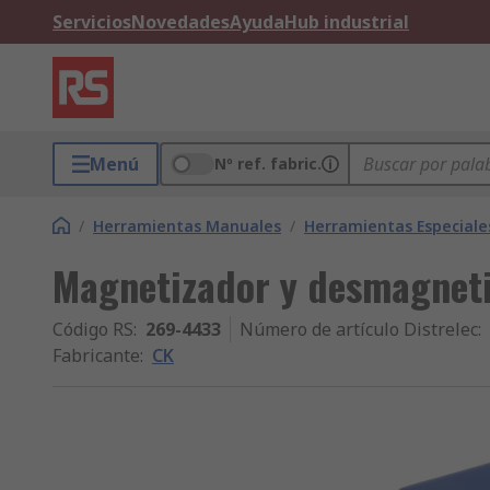
Servicios
Novedades
Ayuda
Hub industrial
Menú
Nº ref. fabric.
/
Herramientas Manuales
/
Herramientas Especiale
Magnetizador y desmagnet
Código RS
:
269-4433
Número de artículo Distrelec
:
Fabricante
:
CK