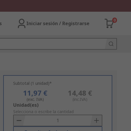
0
s
Iniciar sesión / Registrarse
Subtotal (1 unidad)*
11,97 €
14,48 €
(exc. IVA)
(inc.IVA)
Add
Unidad(es)
to
Selecciona o escribe la cantidad
Basket