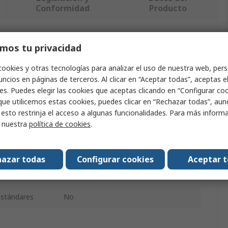
Conformidad
Producto
ndo uno o varios atributos.
mos tu privacidad
cookies y otras tecnologías para analizar el uso de nuestra web, pers
Valor
ncios en páginas de terceros. Al clicar en “Aceptar todas”, aceptas e
es. Puedes elegir las cookies que aceptas clicando en “Configurar cook
CK
que utilicemos estas cookies, puedes clicar en “Rechazar todas”, au
 esto restrinja el acceso a algunas funcionalidades. Para más inform
Magnetizador/Desmagnetizador
r nuestra
política de cookies
.
Magnetizador y desmagnetizador
215mm
azar todas
Configurar cookies
Aceptar 
160mm
 estándares
No