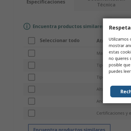
Especificaciones
Técnica
Encuentra productos similares selecciona
Respeta
Utilizamos 
Seleccionar todo
Atributo
mostrar anu
estas cooki
Marca
no quieres 
posible que
Tipo Sub
puedes lee
Tipo de producto
Altura
Rech
Anchura
Certificaciones y
Encuentra productos similares