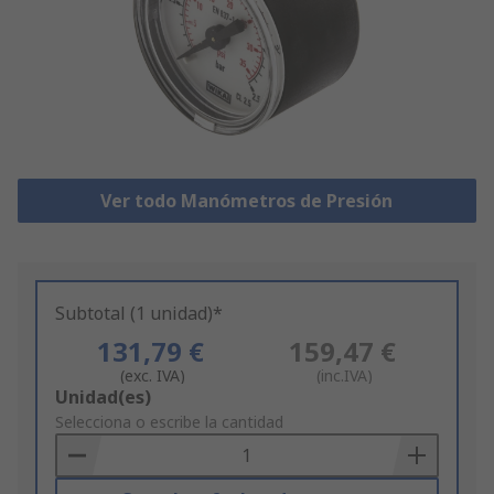
Ver todo Manómetros de Presión
Subtotal (1 unidad)*
131,79 €
159,47 €
(exc. IVA)
(inc.IVA)
Add
Unidad(es)
to
Selecciona o escribe la cantidad
Basket