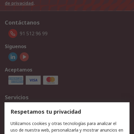
de privacidad
.
Contáctanos
91 512 96 99
Síguenos
Aceptamos
Servicios
Cómo realizar pedidos
Devoluciones
Respetamos tu privacidad
Facturación y pago
Formas de entrega
Utilizamos cookies y otras tecnologías para analizar el
Ofertas
Soporte técnico
uso de nuestra web, personalizarla y mostrar anuncios en