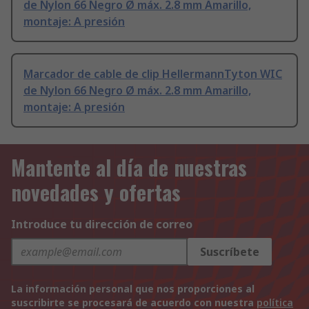
de Nylon 66 Negro Ø máx. 2.8 mm Amarillo,
montaje: A presión
Marcador de cable de clip HellermannTyton WIC
de Nylon 66 Negro Ø máx. 2.8 mm Amarillo,
montaje: A presión
Mantente al día de nuestras
novedades y ofertas
Introduce tu dirección de correo
Suscríbete
La información personal que nos proporciones al
suscribirte se procesará de acuerdo con nuestra
política