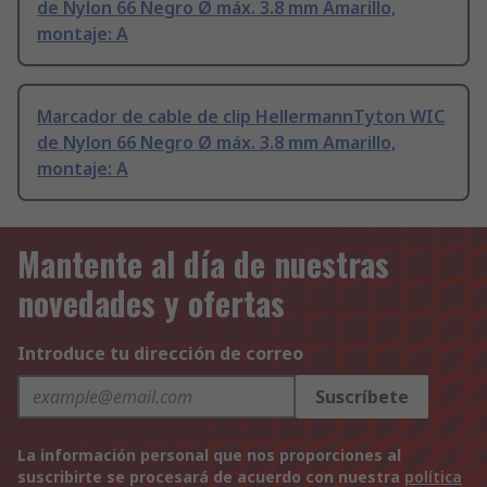
de Nylon 66 Negro Ø máx. 3.8 mm Amarillo,
montaje: A
Marcador de cable de clip HellermannTyton WIC
de Nylon 66 Negro Ø máx. 3.8 mm Amarillo,
montaje: A
Mantente al día de nuestras
novedades y ofertas
Introduce tu dirección de correo
Suscríbete
La información personal que nos proporciones al
suscribirte se procesará de acuerdo con nuestra
política