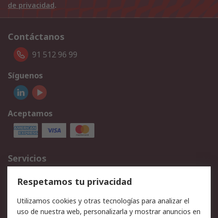
de privacidad
.
Contáctanos
91 512 96 99
Síguenos
Aceptamos
Servicios
Cómo realizar pedidos
Devoluciones
Respetamos tu privacidad
Facturación y pago
Formas de entrega
Utilizamos cookies y otras tecnologías para analizar el
Ofertas
Soporte técnico
uso de nuestra web, personalizarla y mostrar anuncios en