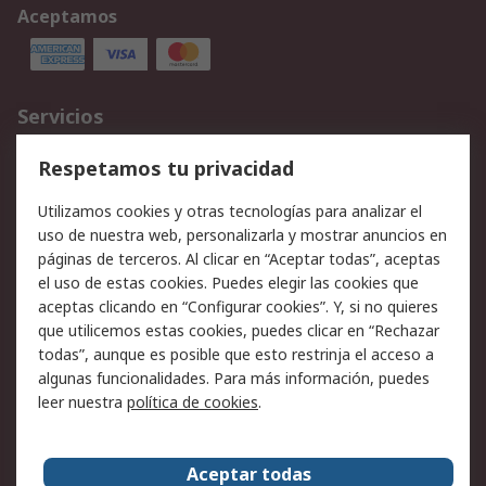
Aceptamos
Servicios
Cómo realizar pedidos
Devoluciones
Respetamos tu privacidad
Facturación y pago
Formas de entrega
Utilizamos cookies y otras tecnologías para analizar el
Ofertas
Soporte técnico
uso de nuestra web, personalizarla y mostrar anuncios en
páginas de terceros. Al clicar en “Aceptar todas”, aceptas
Legal
el uso de estas cookies. Puedes elegir las cookies que
aceptas clicando en “Configurar cookies”. Y, si no quieres
Aviso legal
Política de privacidad -
que utilicemos estas cookies, puedes clicar en “Rechazar
Actualizada
todas”, aunque es posible que esto restrinja el acceso a
Política sobre cookies
Seguridad de emails
algunas funcionalidades. Para más información, puedes
Certificaciones de
Condiciones de venta
leer nuestra
política de cookies
.
empresa
Aceptar todas
Acerca de RS