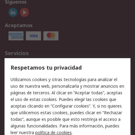
Síguenos
Aceptamos
Servicios
Cómo realizar pedidos
Devoluciones
Respetamos tu privacidad
Facturación y pago
Formas de entrega
Utilizamos cookies y otras tecnologías para analizar el
Ofertas
Soporte técnico
uso de nuestra web, personalizarla y mostrar anuncios en
páginas de terceros. Al clicar en “Aceptar todas”, aceptas
Legal
el uso de estas cookies. Puedes elegir las cookies que
aceptas clicando en “Configurar cookies”. Y, si no quieres
Aviso legal
Política de privacidad -
que utilicemos estas cookies, puedes clicar en “Rechazar
Actualizada
todas”, aunque es posible que esto restrinja el acceso a
Política sobre cookies
Seguridad de emails
algunas funcionalidades. Para más información, puedes
Certificaciones de
Condiciones de venta
leer nuestra
política de cookies
.