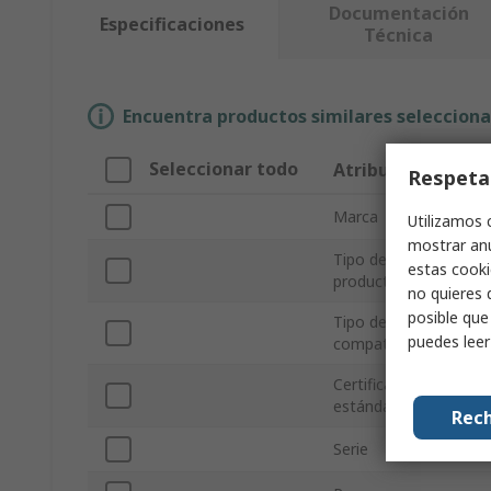
Documentación
Especificaciones
Técnica
Encuentra productos similares selecciona
Seleccionar todo
Atributo
Respeta
Marca
Utilizamos 
mostrar anu
Tipo de
estas cooki
producto
no quieres 
posible que
Tipo de pantalla
puedes lee
compatible
Certificaciones y
estándares
Rech
Serie