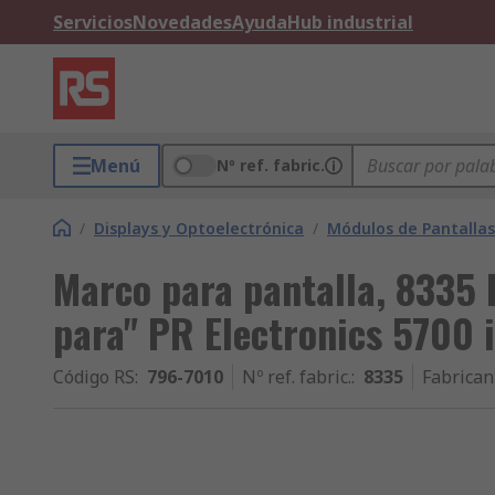
Servicios
Novedades
Ayuda
Hub industrial
Menú
Nº ref. fabric.
/
Displays y Optoelectrónica
/
Módulos de Pantallas
Marco para pantalla, 8335 
para" PR Electronics 5700 
Código RS
:
796-7010
Nº ref. fabric.
:
8335
Fabrican