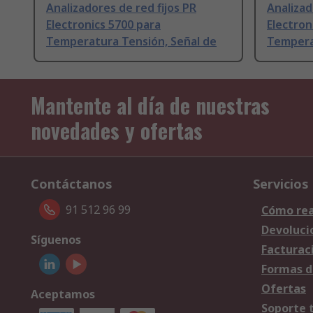
Analizadores de red fijos PR
Analizad
Electronics 5700 para
Electron
Temperatura Tensión, Señal de
Tempera
Mantente al día de nuestras
novedades y ofertas
Contáctanos
Servicios
91 512 96 99
Cómo rea
Devoluci
Síguenos
Facturac
Formas d
Ofertas
Aceptamos
Soporte 