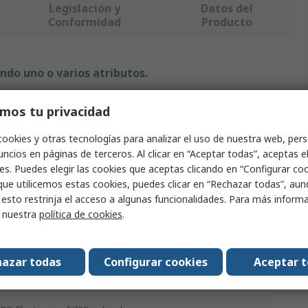
Legislación y
Datos del
Conformidad
Producto
ndo uno o varios atributos.
Valor
mos tu privacidad
PR Electronics
cookies y otras tecnologías para analizar el uso de nuestra web, pers
ncios en páginas de terceros. Al clicar en “Aceptar todas”, aceptas e
es. Puedes elegir las cookies que aceptas clicando en “Configurar cook
Marco para pantalla
que utilicemos estas cookies, puedes clicar en “Rechazar todas”, au
 esto restrinja el acceso a algunas funcionalidades. Para más inform
LCD
r nuestra
política de cookies
.
ATEX, DNV-GL, EAC, FM, IEC 61508, IECEX, SIL 2, UL
61010 / 508, Zone 2, Zone 2 - DIV 2
azar todas
Configurar cookies
Aceptar 
4500