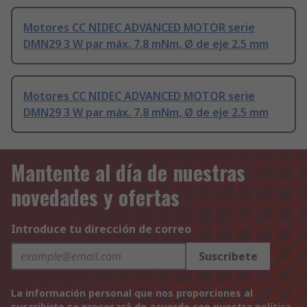
Motores CC NIDEC ADVANCED MOTOR serie
DMN29 3 W par máx. 7.8 mNm, Ø de eje 2.5 mm
Motores CC NIDEC ADVANCED MOTOR serie
DMN29 3 W par máx. 7.8 mNm, Ø de eje 2.5 mm
Mantente al día de nuestras
novedades y ofertas
Introduce tu dirección de correo
Suscríbete
La información personal que nos proporciones al
suscribirte se procesará de acuerdo con nuestra
política