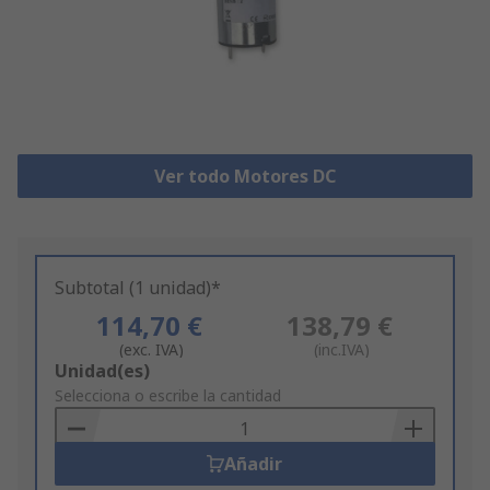
Ver todo Motores DC
Subtotal (1 unidad)*
114,70 €
138,79 €
(exc. IVA)
(inc.IVA)
Add
Unidad(es)
to
Selecciona o escribe la cantidad
Basket
Añadir