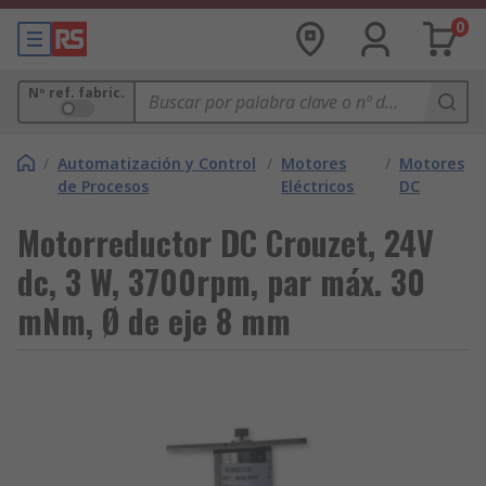
0
Nº ref. fabric.
/
Automatización y Control
/
Motores
/
Motores
de Procesos
Eléctricos
DC
Motorreductor DC Crouzet, 24V
dc, 3 W, 3700rpm, par máx. 30
mNm, Ø de eje 8 mm