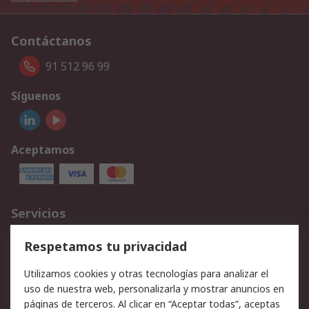
Contáctanos
91 512 96 99
Síguenos
Aceptamos
Servicios
Cómo realizar pedidos
Devoluciones
Respetamos tu privacidad
Facturación y pago
Formas de entrega
Utilizamos cookies y otras tecnologías para analizar el
Ofertas
Soporte técnico
uso de nuestra web, personalizarla y mostrar anuncios en
páginas de terceros. Al clicar en “Aceptar todas”, aceptas