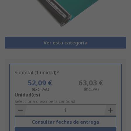
Ver esta categoría
Subtotal (1 unidad)*
52,09 €
63,03 €
(exc. IVA)
(inc.IVA)
Add
Unidad(es)
to
Selecciona o escribe la cantidad
Basket
Consultar fechas de entrega