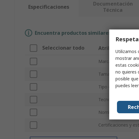
Documentación
Especificaciones
Técnica
Encuentra productos similares selecciona
Respeta
Seleccionar todo
Atributo
Utilizamos 
mostrar anu
Marca
estas cooki
no quieres 
Tamaño diagonal de 
posible que
puedes lee
Tipo de producto
Tecnología de la pan
Rech
Nombre del kit
Certificaciones y e