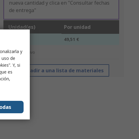
nueva cantidad y clica en "Consultar fechas
de entrega"
Unidad(es)
Por unidad
1 +
49,51 €
onalizarla y
*precio indicativo
l uso de
ies”. Y, si
Añadir a una lista de materiales
nque es
ación,
todas