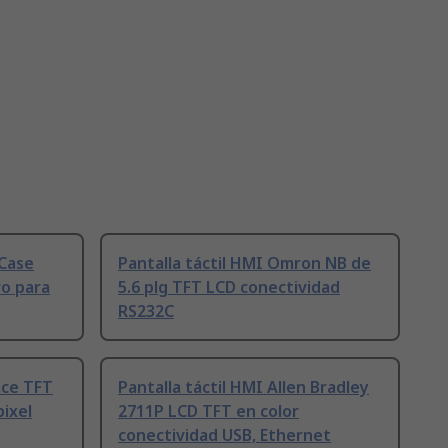
 Case
Pantalla táctil HMI Omron NB de
ro para
5.6 plg TFT LCD conectividad
RS232C
ace TFT
Pantalla táctil HMI Allen Bradley
pixel
2711P LCD TFT en color
conectividad USB, Ethernet