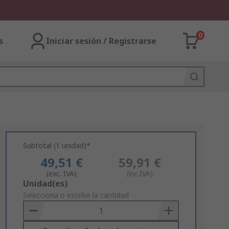
0
s
Iniciar sesión / Registrarse
Subtotal (1 unidad)*
49,51 €
59,91 €
(exc. IVA)
(inc.IVA)
Add
Unidad(es)
to
Selecciona o escribe la cantidad
Basket