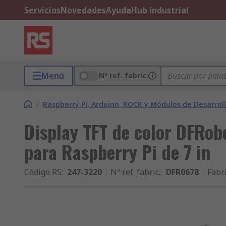
Servicios
Novedades
Ayuda
Hub industrial
Menú
Nº ref. fabric.
/
Raspberry Pi, Arduino, ROCK y Módulos de Desarrol
Display TFT de color DFRobo
para Raspberry Pi de 7 in
Código RS
:
247-3220
Nº ref. fabric.
:
DFR0678
Fabr