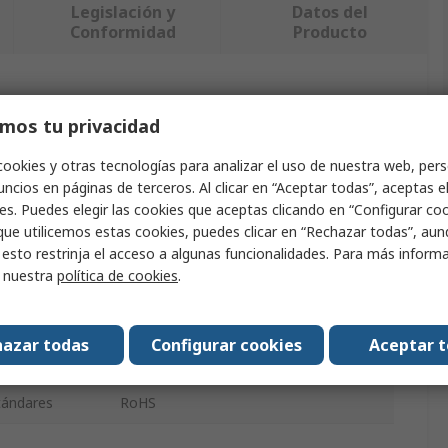
Legislación y
Datos del
Conformidad
Producto
ndo uno o varios atributos.
mos tu privacidad
Valor
cookies y otras tecnologías para analizar el uso de nuestra web, pers
ncios en páginas de terceros. Al clicar en “Aceptar todas”, aceptas e
DFRobot
es. Puedes elegir las cookies que aceptas clicando en “Configurar cook
que utilicemos estas cookies, puedes clicar en “Rechazar todas”, au
la pantalla
7in
 esto restrinja el acceso a algunas funcionalidades. Para más inform
r nuestra
política de cookies
.
Pantalla para Raspberry Pi
talla
Display TFT de color
azar todas
Configurar cookies
Aceptar 
Pantalla táctil LCD para Raspberry Pi
stándares
RoHS