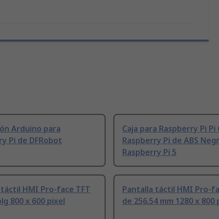
ión Arduino para
Caja para Raspberry Pi Pi
ry Pi de DFRobot
Raspberry Pi de ABS Neg
Raspberry Pi 5
 táctil HMI Pro-face TFT
Pantalla táctil HMI Pro-f
plg 800 x 600 pixel
de 256.54 mm 1280 x 800 