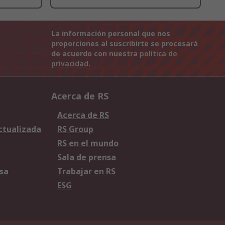
La información personal que nos
proporciones al suscribirte se procesará
de acuerdo con nuestra
política de
privacidad
.
Acerca de RS
Acerca de RS
Actualizada
RS Group
RS en el mundo
Sala de prensa
sa
Trabajar en RS
ESG