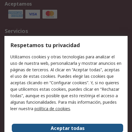
Aceptamos
Servicios
Cómo realizar pedidos
Devoluciones
Respetamos tu privacidad
Facturación y pago
Formas de entrega
Utilizamos cookies y otras tecnologías para analizar el
Ofertas
Soporte técnico
uso de nuestra web, personalizarla y mostrar anuncios en
páginas de terceros. Al clicar en “Aceptar todas”, aceptas
Legal
el uso de estas cookies. Puedes elegir las cookies que
aceptas clicando en “Configurar cookies”. Y, si no quieres
Aviso legal
Política de privacidad -
que utilicemos estas cookies, puedes clicar en “Rechazar
Actualizada
todas”, aunque es posible que esto restrinja el acceso a
Política sobre cookies
Seguridad de emails
algunas funcionalidades. Para más información, puedes
Certificaciones de
Condiciones de venta
leer nuestra
política de cookies
.
empresa
Aceptar todas
Acerca de RS