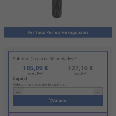
Ver todo Pernos Hexagonales
Subtotal (1 caja de 50 unidades)*
105,09 €
127,16 €
(exc. IVA)
(inc.IVA)
Add
Caja(s)
to
Selecciona o escribe la cantidad
Basket
Añadir