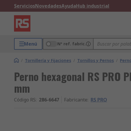
Servicios
Novedades
Ayuda
Hub industrial
Menú
Nº ref. fabric.
/
Tornillería y Fijaciones
/
Tornillos y Pernos
/
Pern
Perno hexagonal RS PRO Pl
mm
Código RS
:
286-6647
Fabricante
:
RS PRO