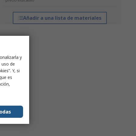
*precio indicativo
Añadir a una lista de materiales
onalizarla y
l uso de
ies”. Y, si
nque es
ación,
todas