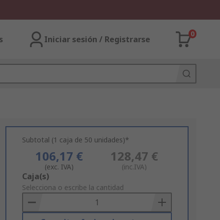
0
s
Iniciar sesión / Registrarse
Subtotal (1 caja de 50 unidades)*
106,17 €
128,47 €
(exc. IVA)
(inc.IVA)
Add
Caja(s)
to
Selecciona o escribe la cantidad
Basket