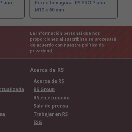
Plano
Perno hexagonal RS PRO Plano
M10 x 60 mm
La información personal que nos
proporciones al suscribirte se procesará
de acuerdo con nuestra
política de
privacidad
.
Acerca de RS
Acerca de RS
Actualizada
RS Group
RS en el mundo
Sala de prensa
sa
Trabajar en RS
ESG