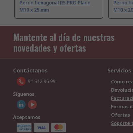
Perno hexagonal RS PRO Plano
Perno h
M10 x 25 mm
M10 x 2
Mantente al día de nuestras
novedades y ofertas
Contáctanos
Servicios
91 512 96 99
Cómo rea
Devoluci
Síguenos
Facturac
Formas d
Ofertas
Aceptamos
Soporte 