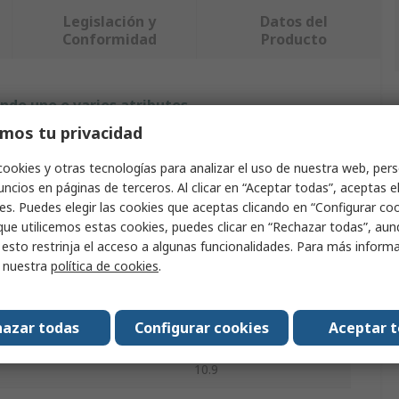
Legislación y
Datos del
Conformidad
Producto
ndo uno o varios atributos.
mos tu privacidad
Valor
cookies y otras tecnologías para analizar el uso de nuestra web, pers
RS PRO
ncios en páginas de terceros. Al clicar en “Aceptar todas”, aceptas e
es. Puedes elegir las cookies que aceptas clicando en “Configurar cook
oducto
Perno hexagonal
que utilicemos estas cookies, puedes clicar en “Rechazar todas”, au
 esto restrinja el acceso a algunas funcionalidades. Para más inform
140mm
r nuestra
política de cookies
.
M10
azar todas
Configurar cookies
Aceptar 
Acero
10.9