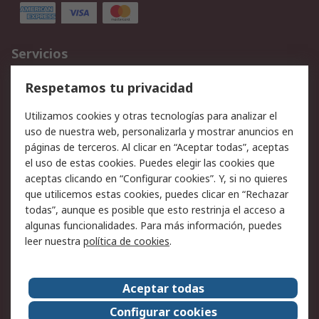
Servicios
Cómo realizar pedidos
Devoluciones
Respetamos tu privacidad
Facturación y pago
Formas de entrega
Utilizamos cookies y otras tecnologías para analizar el
Ofertas
Soporte técnico
uso de nuestra web, personalizarla y mostrar anuncios en
páginas de terceros. Al clicar en “Aceptar todas”, aceptas
Legal
el uso de estas cookies. Puedes elegir las cookies que
aceptas clicando en “Configurar cookies”. Y, si no quieres
Aviso legal
Política de privacidad -
que utilicemos estas cookies, puedes clicar en “Rechazar
Actualizada
todas”, aunque es posible que esto restrinja el acceso a
Política sobre cookies
Seguridad de emails
algunas funcionalidades. Para más información, puedes
Certificaciones de
Condiciones de venta
leer nuestra
política de cookies
.
empresa
Aceptar todas
Acerca de RS
Configurar cookies