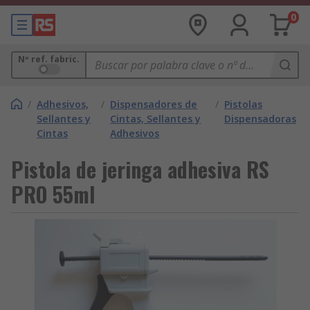
0
Nº ref. fabric.
/
Adhesivos,
/
Dispensadores de
/
Pistolas
Sellantes y
Cintas, Sellantes y
Dispensadoras
Cintas
Adhesivos
Pistola de jeringa adhesiva RS
PRO 55ml