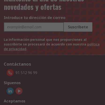
novedades y ofertas
Introduce tu dirección de correo
Suscríbete
La información personal que nos proporciones al
suscribirte se procesará de acuerdo con nuestra
política
de privacidad
.
Contáctanos
91 512 96 99
Síguenos
Aceptamos