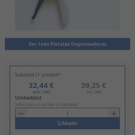
Ver todo Pistolas Dispensadoras
Subtotal (1 unidad)*
32,44 €
39,25 €
(exc. IVA)
(inc.IVA)
Add
Unidad(es)
to
Selecciona o escribe la cantidad
Basket
Añadir