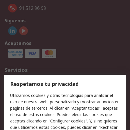
91 512 96 99
Síguenos
Aceptamos
Servicios
Cómo realizar pedidos
Devoluciones
Respetamos tu privacidad
Facturación y pago
Formas de entrega
Utilizamos cookies y otras tecnologías para analizar el
Ofertas
Soporte técnico
uso de nuestra web, personalizarla y mostrar anuncios en
páginas de terceros. Al clicar en “Aceptar todas”, aceptas
Legal
el uso de estas cookies. Puedes elegir las cookies que
aceptas clicando en “Configurar cookies”. Y, si no quieres
Aviso legal
Política de privacidad -
que utilicemos estas cookies, puedes clicar en “Rechazar
Actualizada