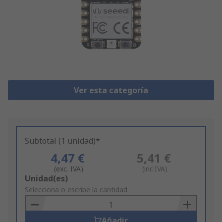
Ver esta categoría
Subtotal (1 unidad)*
4,47 €
5,41 €
(exc. IVA)
(inc.IVA)
Add
Unidad(es)
to
Selecciona o escribe la cantidad
Basket
Añadir