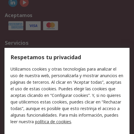
Aceptamos
Servicios
Cómo realizar pedidos
Devoluciones
Respetamos tu privacidad
Facturación y pago
Formas de entrega
Utilizamos cookies y otras tecnologías para analizar el
Ofertas
Soporte técnico
uso de nuestra web, personalizarla y mostrar anuncios en
páginas de terceros. Al clicar en “Aceptar todas”, aceptas
Legal
el uso de estas cookies. Puedes elegir las cookies que
aceptas clicando en “Configurar cookies”. Y, si no quieres
Aviso legal
Política de privacidad -
que utilicemos estas cookies, puedes clicar en “Rechazar
Actualizada
todas”, aunque es posible que esto restrinja el acceso a
Política sobre cookies
Seguridad de emails
algunas funcionalidades. Para más información, puedes
Certificaciones de
Condiciones de venta
leer nuestra
política de cookies
.
empresa