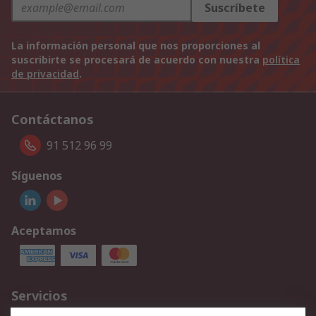
Suscríbete
La información personal que nos proporciones al
suscribirte se procesará de acuerdo con nuestra
política
de privacidad
.
Contáctanos
91 512 96 99
Síguenos
Aceptamos
Servicios