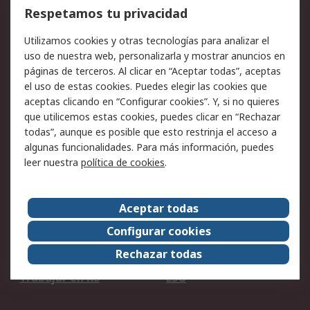
Cómo realizar pedidos
Devoluciones
Respetamos tu privacidad
Facturación y pago
Formas de entrega
Utilizamos cookies y otras tecnologías para analizar el
Ofertas
Soporte técnico
uso de nuestra web, personalizarla y mostrar anuncios en
páginas de terceros. Al clicar en “Aceptar todas”, aceptas
Legal
el uso de estas cookies. Puedes elegir las cookies que
aceptas clicando en “Configurar cookies”. Y, si no quieres
Aviso legal
Política de privacidad -
que utilicemos estas cookies, puedes clicar en “Rechazar
Actualizada
todas”, aunque es posible que esto restrinja el acceso a
Política sobre cookies
Seguridad de emails
algunas funcionalidades. Para más información, puedes
Certificaciones de
Condiciones de venta
leer nuestra
política de cookies
.
empresa
Aceptar todas
Acerca de RS
Configurar cookies
Acerca de RS
RS Group
Rechazar todas
RS en el mundo
Sala de prensa
Trabajar en RS
ESG