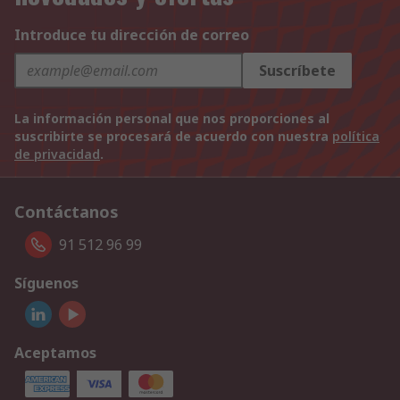
Introduce tu dirección de correo
Suscríbete
La información personal que nos proporciones al
suscribirte se procesará de acuerdo con nuestra
política
de privacidad
.
Contáctanos
91 512 96 99
Síguenos
Aceptamos