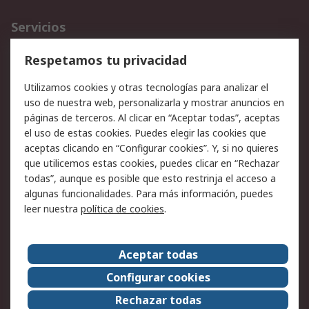
Servicios
Cómo realizar pedidos
Devoluciones
Respetamos tu privacidad
Facturación y pago
Formas de entrega
Utilizamos cookies y otras tecnologías para analizar el
Ofertas
Soporte técnico
uso de nuestra web, personalizarla y mostrar anuncios en
páginas de terceros. Al clicar en “Aceptar todas”, aceptas
Legal
el uso de estas cookies. Puedes elegir las cookies que
aceptas clicando en “Configurar cookies”. Y, si no quieres
Aviso legal
Política de privacidad -
que utilicemos estas cookies, puedes clicar en “Rechazar
Actualizada
todas”, aunque es posible que esto restrinja el acceso a
Política sobre cookies
Seguridad de emails
algunas funcionalidades. Para más información, puedes
Certificaciones de
Condiciones de venta
leer nuestra
política de cookies
.
empresa
Aceptar todas
Acerca de RS
Configurar cookies
Acerca de RS
RS Group
Rechazar todas
RS en el mundo
Sala de prensa