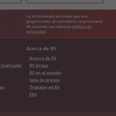
La información personal que nos
proporciones al suscribirte se procesará
de acuerdo con nuestra
política de
privacidad
.
Acerca de RS
Acerca de RS
Actualizada
RS Group
RS en el mundo
Sala de prensa
sa
Trabajar en RS
ESG