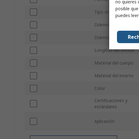
no quieres 
posible que
Tipo de montaje
puedes lee
Diámetro del pomo
Rech
Diámetro del orificio
Longitud del orificio
Material del cuerpo
Material del inserto
Color
Certificaciones y
estándares
Aplicación