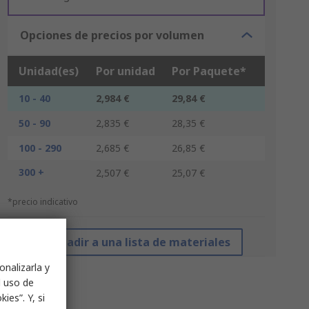
Opciones de precios por volumen
Unidad(es)
Por unidad
Por Paquete*
10 - 40
2,984 €
29,84 €
50 - 90
2,835 €
28,35 €
100 - 290
2,685 €
26,85 €
300 +
2,507 €
25,07 €
*precio indicativo
Añadir a una lista de materiales
onalizarla y
l uso de
ies”. Y, si