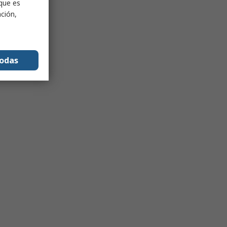
nque es
ación,
todas