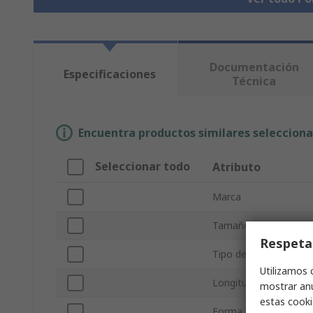
Documentación
Especificaciones
Técnica
Encuentra productos similares selecciona
Seleccionar todo
Atributo
Marca
Tamaño de la Rosca
Respeta
Tipo de producto
Utilizamos 
Longitud de rosca
mostrar anu
estas cooki
Forma del pomo