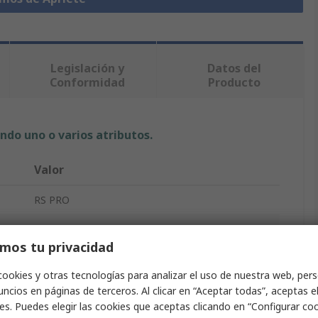
Legislación y
Datos del
Conformidad
Producto
ndo uno o varios atributos.
Valor
RS PRO
M6
mos tu privacidad
Pomo de apriete
cookies y otras tecnologías para analizar el uso de nuestra web, pers
30mm
ncios en páginas de terceros. Al clicar en “Aceptar todas”, aceptas e
es. Puedes elegir las cookies que aceptas clicando en “Configurar cook
Múltiples Lóbulos