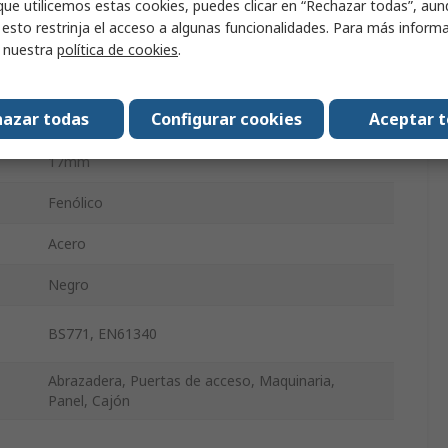
que utilicemos estas cookies, puedes clicar en “Rechazar todas”, au
 esto restrinja el acceso a algunas funcionalidades. Para más inform
Vástago Roscado
r nuestra
política de cookies
.
32 mm
azar todas
Configurar cookies
Aceptar 
12mm
17mm
Fenólico
Acero
Negro
BS771, EN61340
Abrazadera, Puertas de acceso, Maquinaria,
Panel, Cajón