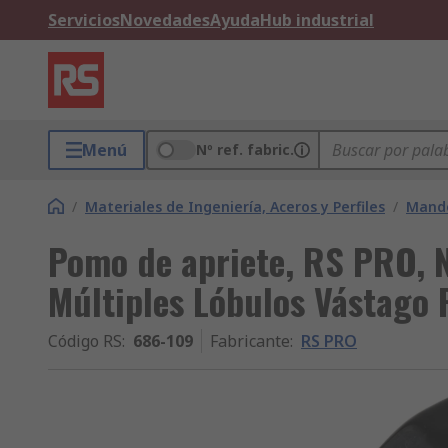
Servicios
Novedades
Ayuda
Hub industrial
Menú
Nº ref. fabric.
/
Materiales de Ingeniería, Aceros y Perfiles
/
Mando
Pomo de apriete, RS PRO, N
Múltiples Lóbulos Vástago
Código RS
:
686-109
Fabricante
:
RS PRO