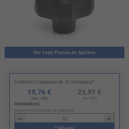
Ver todo Pomos de Apriete
Subtotal (1 paquete de 10 unidades)*
19,76 €
23,91 €
(exc. IVA)
(inc.IVA)
Add
Unidad(es)
to
Selecciona o escribe la cantidad
Basket
Añadir