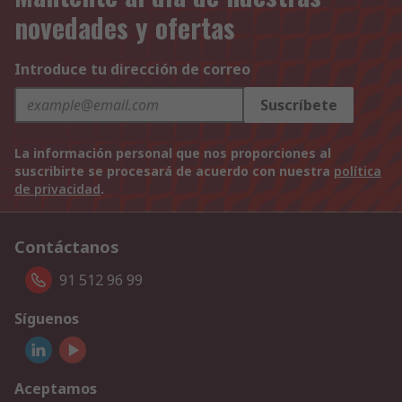
novedades y ofertas
Introduce tu dirección de correo
Suscríbete
La información personal que nos proporciones al
suscribirte se procesará de acuerdo con nuestra
política
de privacidad
.
Contáctanos
91 512 96 99
Síguenos
Aceptamos