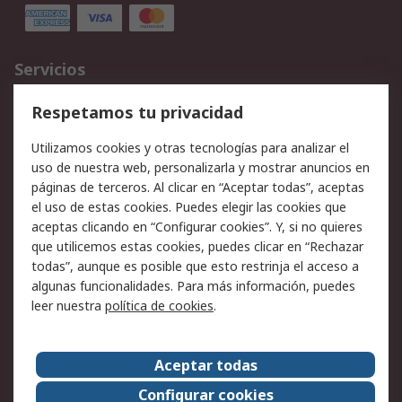
Servicios
Cómo realizar pedidos
Devoluciones
Respetamos tu privacidad
Facturación y pago
Formas de entrega
Utilizamos cookies y otras tecnologías para analizar el
Ofertas
Soporte técnico
uso de nuestra web, personalizarla y mostrar anuncios en
páginas de terceros. Al clicar en “Aceptar todas”, aceptas
Legal
el uso de estas cookies. Puedes elegir las cookies que
aceptas clicando en “Configurar cookies”. Y, si no quieres
Aviso legal
Política de privacidad -
que utilicemos estas cookies, puedes clicar en “Rechazar
Actualizada
todas”, aunque es posible que esto restrinja el acceso a
Política sobre cookies
Seguridad de emails
algunas funcionalidades. Para más información, puedes
Certificaciones de
Condiciones de venta
leer nuestra
política de cookies
.
empresa
Aceptar todas
Acerca de RS
Configurar cookies