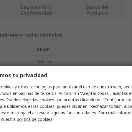
Legislación y
Datos del
Conformidad
Producto
ndo uno o varios atributos.
Valor
Schurter
Portafusibles para montaje en panel
mos tu privacidad
1
cookies y otras tecnologías para analizar el uso de nuestra web, pers
ncios en páginas de terceros. Al clicar en “Aceptar todas”, aceptas e
Termoplástico
es. Puedes elegir las cookies que aceptas clicando en “Configurar cook
que utilicemos estas cookies, puedes clicar en “Rechazar todas”, au
 IP
IP40
 esto restrinja el acceso a algunas funcionalidades. Para más inform
r nuestra
política de cookies
.
 compatibles
5 x 20 mm