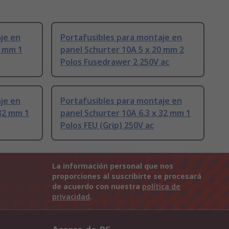
je en
Portafusibles para montaje en
0 mm 1
panel Schurter 10A 5 x 20 mm 2
Polos Fusedrawer 2 250V ac
je en
Portafusibles para montaje en
 32 mm 1
panel Schurter 10A 6.3 x 32 mm 1
Polos FEU (Grip) 250V ac
La información personal que nos
proporciones al suscribirte se procesará
de acuerdo con nuestra
política de
privacidad
.