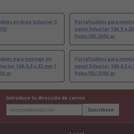
ibles en línea Schurter 5
Portafusibles para monta
 FEF
panel Schurter 10A 5 x 2
Polos FBS 250V ac
ibles para montaje en
Portafusibles para monta
hurter 10A 6.3 x 32 mm 1
panel Schurter 10A 6.3 x
0V ac
Polos FEU 250V ac
Introduce tu dirección de correo
Suscríbete