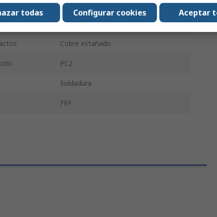
tándares
CE, IEC, RoHS, CSA, UL, VDE
azar todas
Configurar cookies
Aceptar 
Ranurado
tactos
Cobre estañado
ción
PC2
Soldadura
FEF