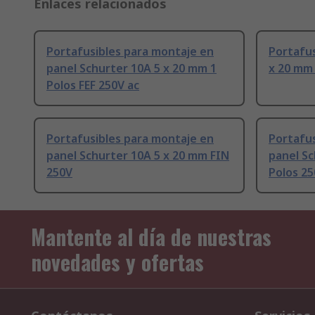
Enlaces relacionados
Portafusibles para montaje en
Portafus
panel Schurter 10A 5 x 20 mm 1
x 20 mm
Polos FEF 250V ac
Portafusibles para montaje en
Portafus
panel Schurter 10A 5 x 20 mm FIN
panel Sc
250V
Polos 25
Mantente al día de nuestras
novedades y ofertas