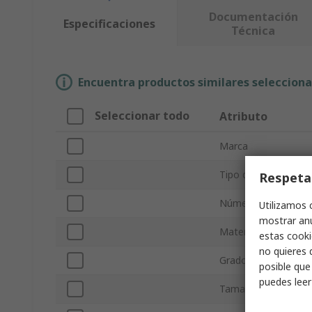
Documentación
Especificaciones
Técnica
Encuentra productos similares selecciona
Seleccionar todo
Atributo
Marca
Tipo de producto
Respeta
Número de polos
Utilizamos 
mostrar anu
Material del cuerpo
estas cooki
no quieres 
Grado de protección
posible que
puedes lee
Tamaño de fusibles