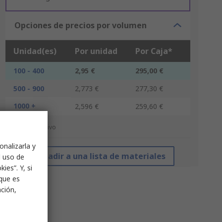
Opciones de precios por volumen
Unidad(es)
Por unidad
Por Caja*
100 - 400
2,95 €
295,00 €
500 - 900
2,773 €
277,30 €
1000 +
2,596 €
259,60 €
*precio indicativo
onalizarla y
Añadir a una lista de materiales
l uso de
ies”. Y, si
nque es
ación,