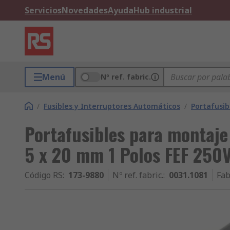
Servicios
Novedades
Ayuda
Hub industrial
Menú
Nº ref. fabric.
/
Fusibles y Interruptores Automáticos
/
Portafusib
Portafusibles para montaje
5 x 20 mm 1 Polos FEF 250V
Código RS
:
173-9880
Nº ref. fabric.
:
0031.1081
Fab