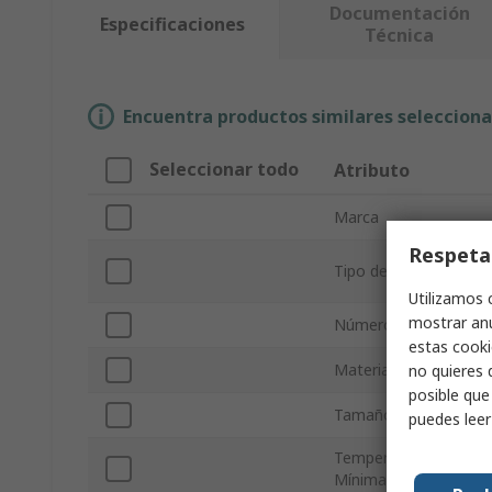
Documentación
Especificaciones
Técnica
Encuentra productos similares selecciona
Seleccionar todo
Atributo
Marca
Respeta
Tipo de producto
Utilizamos 
mostrar anu
Número de polos
estas cooki
Material del cuerpo
no quieres 
posible que
Tamaño de fusibles c
puedes lee
Temperatura de Func
Mínima