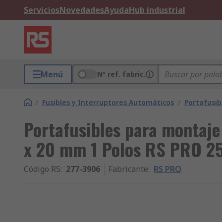
Servicios
Novedades
Ayuda
Hub industrial
Menú
Nº ref. fabric.
/
Fusibles y Interruptores Automáticos
/
Portafusib
Portafusibles para montaj
x 20 mm 1 Polos RS PRO 2
Código RS
:
277-3906
Fabricante
:
RS PRO