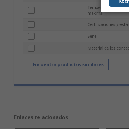
Rech
Temperatura de func
máxima
Certificaciones y est
Serie
Material de los conta
Encuentra productos similares
Enlaces relacionados