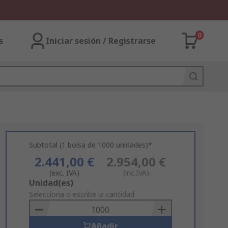
0
s
Iniciar sesión / Registrarse
Subtotal (1 bolsa de 1000 unidades)*
2.441,00 €
2.954,00 €
(exc. IVA)
(inc.IVA)
Add
Unidad(es)
to
Selecciona o escribe la cantidad
Basket
Añadir