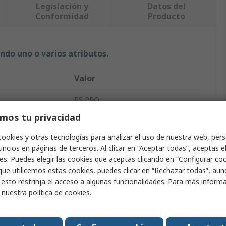
Legislación y
Datos del
Conformidad
Producto
ndo uno o varios atributos.
Valor
RS PRO
mos tu privacidad
Portafusibles para montaje en
panel
cookies y otras tecnologías para analizar el uso de nuestra web, pers
ncios en páginas de terceros. Al clicar en “Aceptar todas”, aceptas e
1
es. Puedes elegir las cookies que aceptas clicando en “Configurar cook
Tereftalato de polibutileno
que utilicemos estas cookies, puedes clicar en “Rechazar todas”, au
 esto restrinja el acceso a algunas funcionalidades. Para más inform
ompatibles
5 x 20 mm
r nuestra
política de cookies
.
ionamiento
30°C