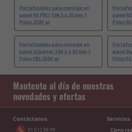
Portafusibles para montaje en
Portafus
panel RS PRO 10A 5 x 20 mm 1
panel RS
Polos 250V ac
Polos RS
Portafusibles para montaje en
Portafus
panel Schurter 10A 5 x 20 mm 1
panel Bu
Polos FBS 250V ac
Polos FX
Mantente al día de nuestras
novedades y ofertas
Contáctanos
Servicios
91 512 96 99
Cómo rea