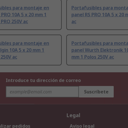
ibles para montaje en
Portafusibles para monta
 PRO 10A 5 x 20 mm 1
panel RS PRO 10A 5 x 20
 PRO 250V ac
ac
ibles para montaje en
Portafusibles para monta
lgin 10A 5 x 20 mm 1
panel Wurth Elektronik 10
 250V ac
mm 1 Polos 250V ac
Introduce tu dirección de correo
Suscríbete
Legal
lizar pedidos
Aviso legal