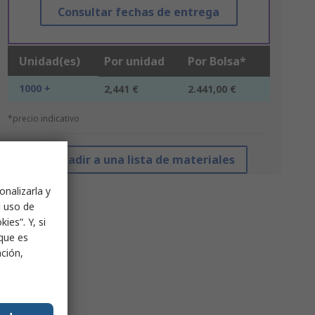
Consultar fechas de entrega
Unidad(es)
Por unidad
Por Bolsa*
1000 +
2,441 €
2.441,00 €
*precio indicativo
Añadir a una lista de materiales
onalizarla y
l uso de
ies”. Y, si
nque es
ación,