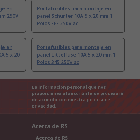
je en
Portafusibles para montaje en
 mm 250V
panel Schurter 10A 5 x 20 mm 1
Polos FEF 250V ac
je en
Portafusibles para montaje en
A 5 x 20
panel Littelfuse 10A 5 x 20 mm 1
Polos 345 250V ac
La información personal que nos
proporciones al suscribirte se procesará
de acuerdo con nuestra
política de
privacidad
.
Acerca de RS
Acerca de RS