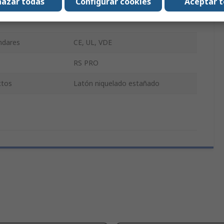
azar todas
Configurar cookies
Aceptar 
ionamiento
85°C
ándares
CE, UL, VDE
RS PRO
ctos
Latón niquelado estañado