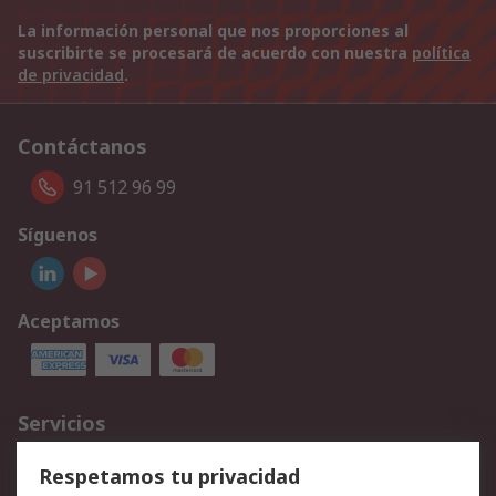
La información personal que nos proporciones al
suscribirte se procesará de acuerdo con nuestra
política
de privacidad
.
Contáctanos
91 512 96 99
Síguenos
Aceptamos
Servicios
Cómo realizar pedidos
Devoluciones
Respetamos tu privacidad