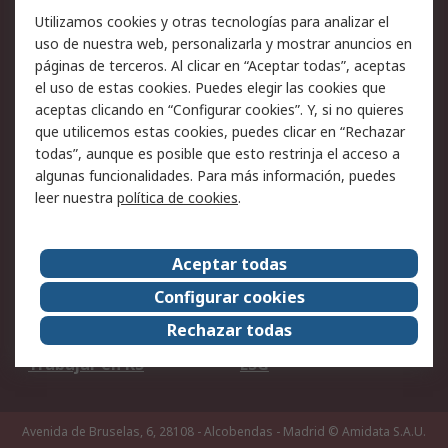
Facturación y pago
Formas de entrega
Utilizamos cookies y otras tecnologías para analizar el
Ofertas
Soporte técnico
uso de nuestra web, personalizarla y mostrar anuncios en
páginas de terceros. Al clicar en “Aceptar todas”, aceptas
Legal
el uso de estas cookies. Puedes elegir las cookies que
aceptas clicando en “Configurar cookies”. Y, si no quieres
Aviso legal
Política de privacidad -
que utilicemos estas cookies, puedes clicar en “Rechazar
Actualizada
todas”, aunque es posible que esto restrinja el acceso a
Política sobre cookies
Seguridad de emails
algunas funcionalidades. Para más información, puedes
Certificaciones de
Condiciones de venta
leer nuestra
política de cookies
.
empresa
Aceptar todas
Acerca de RS
Configurar cookies
Acerca de RS
RS Group
Rechazar todas
RS en el mundo
Sala de prensa
Trabajar en RS
ESG
Avenida de Bruselas, 6, 28108 - Alcobendas - Madrid
© Amidata S.A.U.