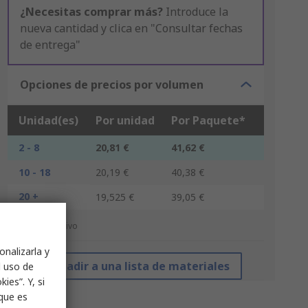
¿Necesitas comprar más?
Introduce la
nueva cantidad y clica en "Consultar fechas
de entrega"
Opciones de precios por volumen
Unidad(es)
Por unidad
Por Paquete*
2 - 8
20,81 €
41,62 €
10 - 18
20,19 €
40,38 €
20 +
19,525 €
39,05 €
*precio indicativo
onalizarla y
Añadir a una lista de materiales
l uso de
ies”. Y, si
nque es