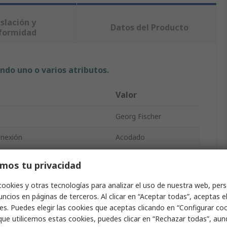
slación y
Datos del Producto
formidad
ndo uno o varios atributos.
Valor
Georg Fischer
nexión
Acodado
Accesorio de hierro
mos tu privacidad
or
90°
cookies y otras tecnologías para analizar el uso de nuestra web, pers
ncios en páginas de terceros. Al clicar en “Aceptar todas”, aceptas e
ión A
Hembra
es. Puedes elegir las cookies que aceptas clicando en “Configurar cook
que utilicemos estas cookies, puedes clicar en “Rechazar todas”, au
r A
G