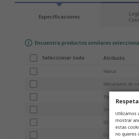
Legi
Especificaciones
Con
Encuentra productos similares selecciona
Seleccionar todo
Atributo
Marca
Mecanismo de co
Tipo de producto
Respeta
Dirección del Rac
Utilizamos 
mostrar anu
Género de conex
estas cooki
no quieres 
Conexión estánda