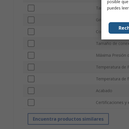
posible que
puedes lee
Tamaño de conex
Género de conex
Rech
Conexión estánd
Tamaño de conex
Máxima Presión 
Temperatura de 
Temperatura de 
Acabado
Certificaciones y
Encuentra productos similares