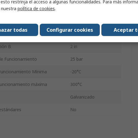
 esto restrinja el acceso a algunas funcionalidades. Para más inform
r nuestra
política de cookies
.
ión A
2 in
ión B
Hembra
azar todas
Configurar cookies
Aceptar 
ar B
BSPP
ión B
2 in
de Funcionamiento
25 bar
Funcionamiento Mínima
-20°C
funcionamiento máxima
300°C
Galvanizado
 estándares
No