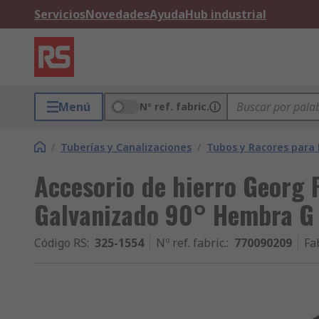
Servicios
Novedades
Ayuda
Hub industrial
Menú
Nº ref. fabric.
/
Tuberías y Canalizaciones
/
Tubos y Racores para
Accesorio de hierro Georg 
Galvanizado 90° Hembra G 
Código RS
:
325-1554
Nº ref. fabric.
:
770090209
Fa