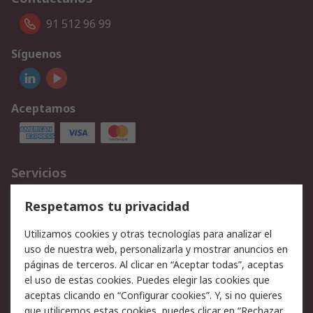
91 512 96 99
Síguenos
Aceptamos
Servicios
Cómo realizar pedidos
Devoluciones
Respetamos tu privacidad
Facturación y pago
Formas de entrega
Utilizamos cookies y otras tecnologías para analizar el
Ofertas
Soporte técnico
uso de nuestra web, personalizarla y mostrar anuncios en
páginas de terceros. Al clicar en “Aceptar todas”, aceptas
Legal
el uso de estas cookies. Puedes elegir las cookies que
aceptas clicando en “Configurar cookies”. Y, si no quieres
Aviso legal
Política de privacidad -
que utilicemos estas cookies, puedes clicar en “Rechazar