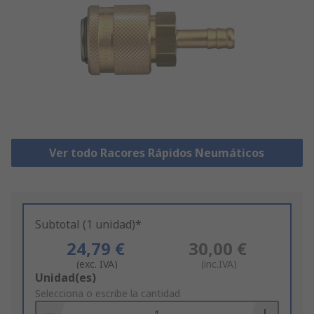
Ver todo Racores Rápidos Neumáticos
Subtotal (1 unidad)*
24,79 €
30,00 €
(exc. IVA)
(inc.IVA)
Add
Unidad(es)
to
Selecciona o escribe la cantidad
Basket