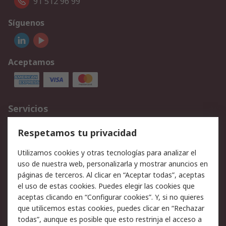
91 512 96 99
Síguenos
Aceptamos
Servicios
Cómo realizar pedidos
Devoluciones
Respetamos tu privacidad
Facturación y pago
Formas de entrega
Utilizamos cookies y otras tecnologías para analizar el
Ofertas
Soporte técnico
uso de nuestra web, personalizarla y mostrar anuncios en
páginas de terceros. Al clicar en “Aceptar todas”, aceptas
Legal
el uso de estas cookies. Puedes elegir las cookies que
aceptas clicando en “Configurar cookies”. Y, si no quieres
Aviso legal
Política de privacidad -
que utilicemos estas cookies, puedes clicar en “Rechazar
Actualizada
todas”, aunque es posible que esto restrinja el acceso a