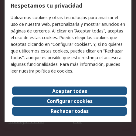
Cómo realizar pedidos
Devoluciones
Respetamos tu privacidad
Facturación y pago
Formas de entrega
Utilizamos cookies y otras tecnologías para analizar el
Ofertas
Soporte técnico
uso de nuestra web, personalizarla y mostrar anuncios en
páginas de terceros. Al clicar en “Aceptar todas”, aceptas
Legal
el uso de estas cookies. Puedes elegir las cookies que
aceptas clicando en “Configurar cookies”. Y, si no quieres
Aviso legal
Política de privacidad -
que utilicemos estas cookies, puedes clicar en “Rechazar
Actualizada
todas”, aunque es posible que esto restrinja el acceso a
Política sobre cookies
Seguridad de emails
algunas funcionalidades. Para más información, puedes
Certificaciones de
Condiciones de venta
leer nuestra
política de cookies
.
empresa
Aceptar todas
Acerca de RS
Configurar cookies
Acerca de RS
RS Group
Rechazar todas
RS en el mundo
Sala de prensa
Trabajar en RS
ESG