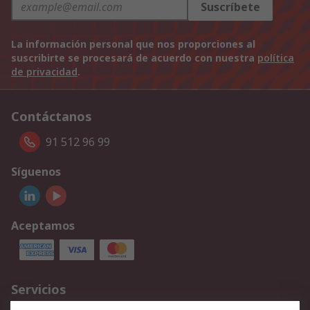
Suscríbete
La información personal que nos proporciones al
suscribirte se procesará de acuerdo con nuestra
política
de privacidad
.
Contáctanos
91 512 96 99
Síguenos
Aceptamos
Servicios