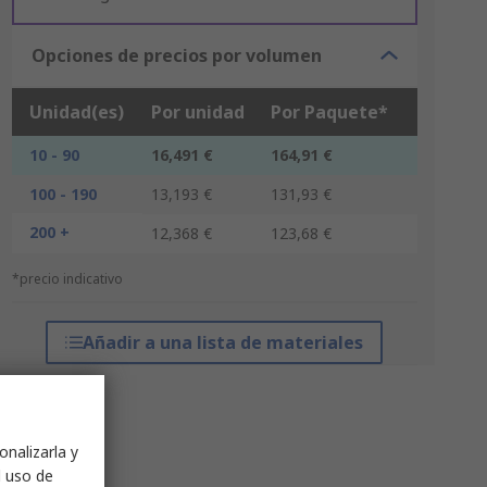
Opciones de precios por volumen
Unidad(es)
Por unidad
Por Paquete*
10 - 90
16,491 €
164,91 €
100 - 190
13,193 €
131,93 €
200 +
12,368 €
123,68 €
*precio indicativo
Añadir a una lista de materiales
onalizarla y
l uso de