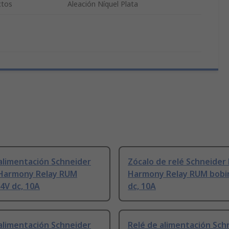
ctos
Aleación Níquel Plata
alimentación Schneider
Zócalo de relé Schneider 
c Harmony Relay RUM
Harmony Relay RUM bobi
4V dc, 10A
dc, 10A
alimentación Schneider
Relé de alimentación Sch