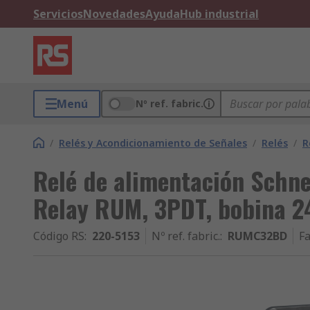
Servicios
Novedades
Ayuda
Hub industrial
Menú
Nº ref. fabric.
/
Relés y Acondicionamiento de Señales
/
Relés
/
R
Relé de alimentación Schne
Relay RUM, 3PDT, bobina 2
Código RS
:
220-5153
Nº ref. fabric.
:
RUMC32BD
Fa