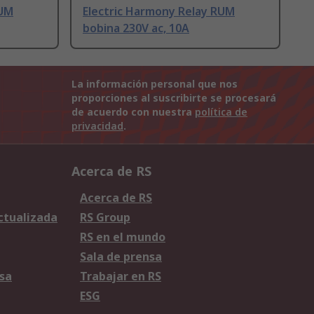
RUM
Electric Harmony Relay RUM
bobina 230V ac, 10A
La información personal que nos
proporciones al suscribirte se procesará
de acuerdo con nuestra
política de
privacidad
.
Acerca de RS
Acerca de RS
Actualizada
RS Group
RS en el mundo
Sala de prensa
sa
Trabajar en RS
ESG