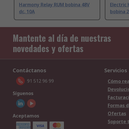
Harmony Relay RUM bobina 48V
Electri
dc, 10A
bobina 2
Mantente al día de nuestras
novedades y ofertas
Contáctanos
Servicios
91 512 96 99
Cómo rea
Devoluci
Síguenos
Facturac
Formas d
Ofertas
Aceptamos
Soporte 