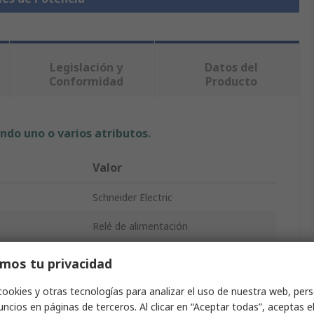
Legislación y
Datos del
Conformidad
Producto
ndo uno o varios atributos.
Valor
Schneider Electric
Relé de alimentación
24V dc
mos tu privacidad
tactos
3PDT
cookies y otras tecnologías para analizar el uso de nuestra web, pers
ncios en páginas de terceros. Al clicar en “Aceptar todas”, aceptas e
Harmony Relay RUM