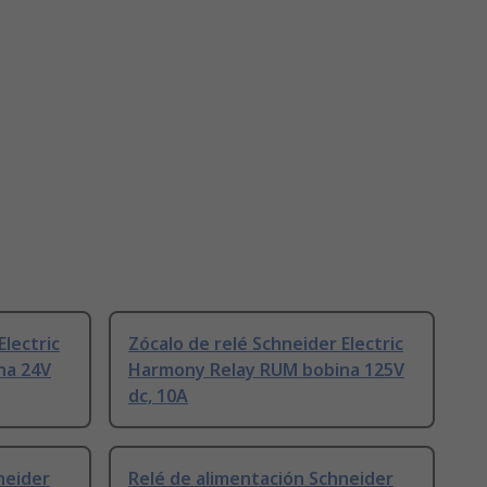
Electric
Zócalo de relé Schneider Electric
na 24V
Harmony Relay RUM bobina 125V
dc, 10A
neider
Relé de alimentación Schneider