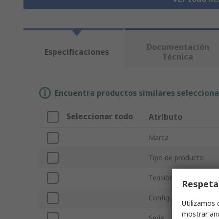
Documentación
Especificaciones
Técnica
Encuentra productos similares selecciona
Seleccionar todo
Atributo
Marca
Tipo de producto
Tensión de bobina
Respeta
Configuración de con
Utilizamos 
mostrar anu
Serie