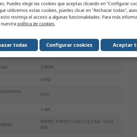
es. Puedes elegir las cookies que aceptas clicando en “Configurar cook
que utilicemos estas cookies, puedes clicar en “Rechazar todas”, au
ción
10A
 esto restrinja el acceso a algunas funcionalidades. Para más inform
r nuestra
política de cookies
.
ión AC
277V ac
ión DC
30V dc
azar todas
Configurar cookies
Aceptar 
ionamiento
-40°C
ción
2.5kVA
470Ω
ionamiento
55°C
1.4W
EN/IEC 61810-1 CSA C22.2 No. 14 UL
ándares
508