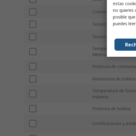
estas cooki
no quieres 
Corriente de conmuta
posible que
puedes lee
Tensión de conmutac
Tensión de conmutac
Rech
Temperatura de Func
Mínima
Potencia de conmuta
Resistencia de bobina
Temperatura de func
máxima
Potencia de bobina
Certificaciones y est