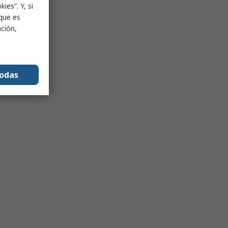
ies”. Y, si
nque es
ación,
todas