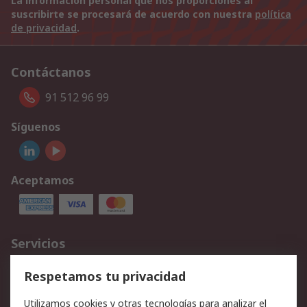
La información personal que nos proporciones al
suscribirte se procesará de acuerdo con nuestra
política
de privacidad
.
Contáctanos
91 512 96 99
Síguenos
Aceptamos
Servicios
Cómo realizar pedidos
Devoluciones
Respetamos tu privacidad
Facturación y pago
Formas de entrega
Utilizamos cookies y otras tecnologías para analizar el