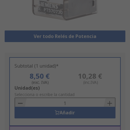
Ver todo Relés de Potencia
Subtotal (1 unidad)*
8,50 €
10,28 €
(exc. IVA)
(inc.IVA)
Add
Unidad(es)
to
Selecciona o escribe la cantidad
Basket
Añadir