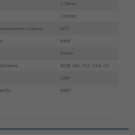
3.74mm
2.17mm
uncionamiento máxima
60°C
to
690V
85mm
stándares
RCM, EAC, CCC, CSA, CE
230V
ación
690V