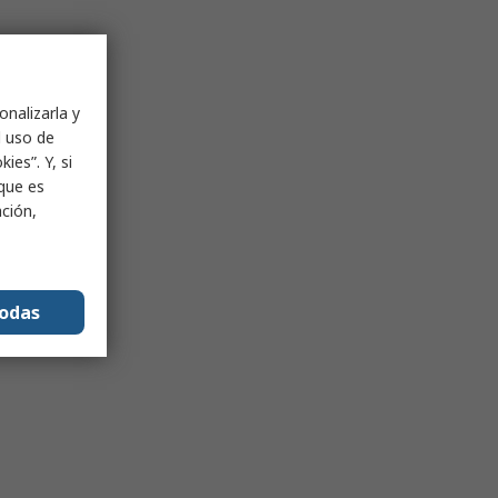
onalizarla y
l uso de
ies”. Y, si
nque es
ación,
todas