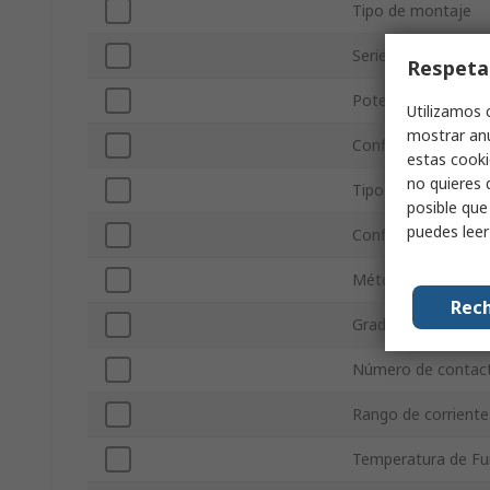
Tipo de montaje
Serie
Respeta
Potencia máxima
Utilizamos 
mostrar anu
Configuración de p
estas cooki
no quieres 
Tipo de Terminal
posible que
puedes lee
Configuración de c
Método de reinicio
Rech
Grado de protecció
Número de contacto
Rango de corriente
Temperatura de F