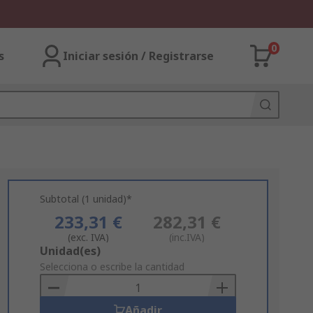
0
s
Iniciar sesión / Registrarse
Subtotal (1 unidad)*
233,31 €
282,31 €
(exc. IVA)
(inc.IVA)
Add
Unidad(es)
to
Selecciona o escribe la cantidad
Basket
Añadir