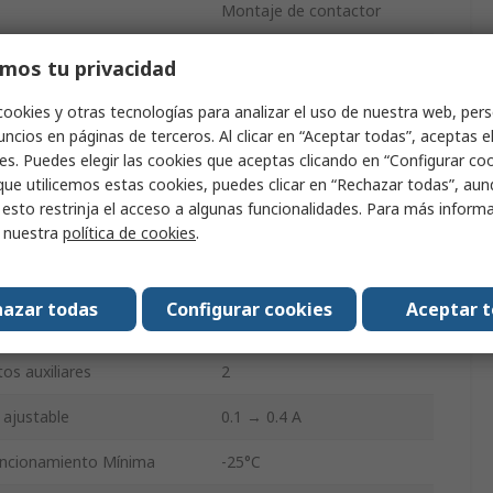
Montaje de contactor
3RB
mos tu privacidad
0.18kW
cookies y otras tecnologías para analizar el uso de nuestra web, pers
ncios en páginas de terceros. Al clicar en “Aceptar todas”, aceptas e
olos
3P
es. Puedes elegir las cookies que aceptas clicando en “Configurar cook
que utilicemos estas cookies, puedes clicar en “Rechazar todas”, au
Terminal de muelle
 esto restrinja el acceso a algunas funcionalidades. Para más inform
r nuestra
política de cookies
.
ontactos
1 NA/1 NC
Automático y manual
azar todas
Configurar cookies
Aceptar 
n IP
IP00, IP20
s auxiliares
2
 ajustable
0.1 → 0.4 A
uncionamiento Mínima
-25°C