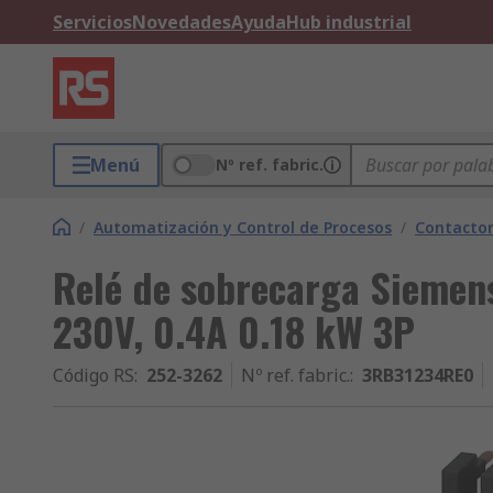
Servicios
Novedades
Ayuda
Hub industrial
Menú
Nº ref. fabric.
/
Automatización y Control de Procesos
/
Contactor
Relé de sobrecarga Siemen
230V, 0.4A 0.18 kW 3P
Código RS
:
252-3262
Nº ref. fabric.
:
3RB31234RE0