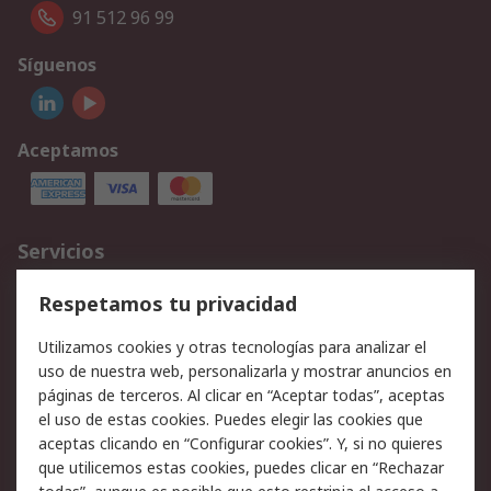
91 512 96 99
Síguenos
Aceptamos
Servicios
Cómo realizar pedidos
Devoluciones
Respetamos tu privacidad
Facturación y pago
Formas de entrega
Utilizamos cookies y otras tecnologías para analizar el
Ofertas
Soporte técnico
uso de nuestra web, personalizarla y mostrar anuncios en
páginas de terceros. Al clicar en “Aceptar todas”, aceptas
Legal
el uso de estas cookies. Puedes elegir las cookies que
aceptas clicando en “Configurar cookies”. Y, si no quieres
Aviso legal
Política de privacidad -
que utilicemos estas cookies, puedes clicar en “Rechazar
Actualizada