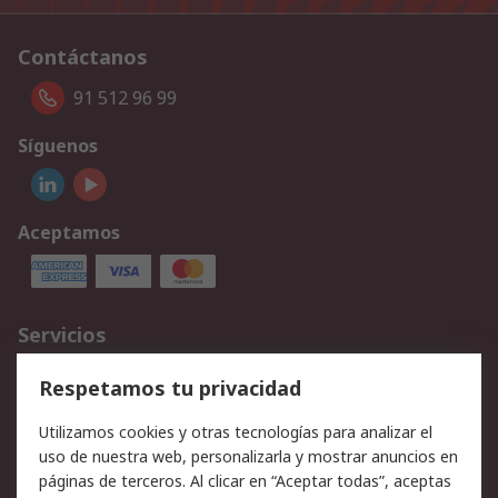
Contáctanos
91 512 96 99
Síguenos
Aceptamos
Servicios
Cómo realizar pedidos
Devoluciones
Respetamos tu privacidad
Facturación y pago
Formas de entrega
Utilizamos cookies y otras tecnologías para analizar el
Ofertas
Soporte técnico
uso de nuestra web, personalizarla y mostrar anuncios en
páginas de terceros. Al clicar en “Aceptar todas”, aceptas
Legal