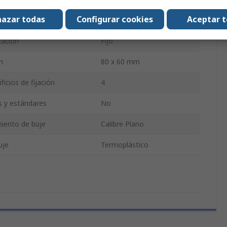
azar todas
Configurar cookies
Aceptar 
ueda
37.5mm
tación
Fijo
n
80 x 60 mm
icios de fijación
4
s y estándares
No
iento de buje
Calibre Plano
uje
Termoplástico