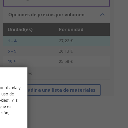
Opciones de precios por volumen
Unidad(es)
Por unidad
1 - 4
27,22 €
5 - 9
26,13 €
10 +
25,58 €
*precio indicativo
onalizarla y
Añadir a una lista de materiales
l uso de
ies”. Y, si
nque es
ación,