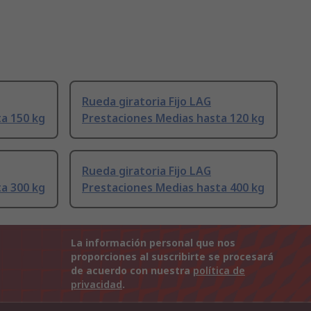
Rueda giratoria Fijo LAG
a 150 kg
Prestaciones Medias hasta 120 kg
Rueda giratoria Fijo LAG
a 300 kg
Prestaciones Medias hasta 400 kg
La información personal que nos
proporciones al suscribirte se procesará
de acuerdo con nuestra
política de
privacidad
.