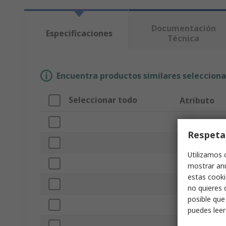
Documentación
Especificaciones
Técnica
Encuentra productos similares selecciona
Seleccionar todo
Atributo
Marca
Respeta
Diámetro de 
Utilizamos 
Tipo de produ
mostrar anu
estas cooki
Capacidad de 
no quieres 
posible que
Altura total
puedes lee
Material del 