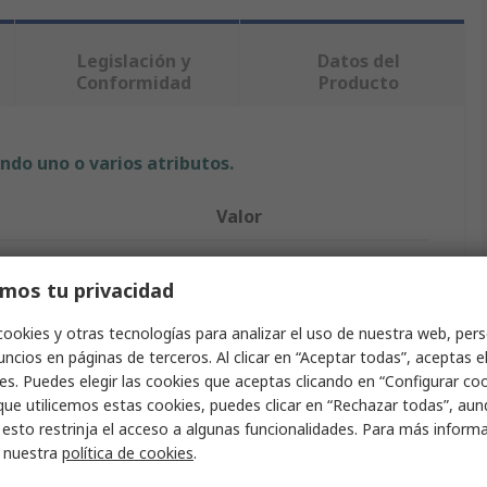
Legislación y
Datos del
Conformidad
Producto
ndo uno o varios atributos.
Valor
LAG
mos tu privacidad
rueda
125mm
cookies y otras tecnologías para analizar el uso de nuestra web, pers
cto
Rueda giratoria
ncios en páginas de terceros. Al clicar en “Aceptar todas”, aceptas e
es. Puedes elegir las cookies que aceptas clicando en “Configurar cook
carga
Prestaciones Medias
que utilicemos estas cookies, puedes clicar en “Rechazar todas”, au
 esto restrinja el acceso a algunas funcionalidades. Para más inform
154mm
r nuestra
política de cookies
.
cuerpo
Acero Inoxidable