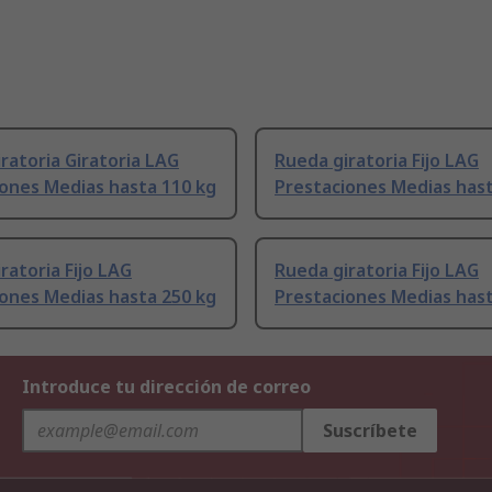
ratoria Giratoria LAG
Rueda giratoria Fijo LAG
ones Medias hasta 110 kg
Prestaciones Medias hast
ratoria Fijo LAG
Rueda giratoria Fijo LAG
ones Medias hasta 250 kg
Prestaciones Medias hast
Introduce tu dirección de correo
Suscríbete