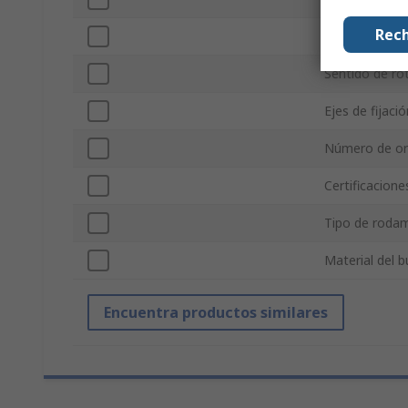
Rech
Anchura de r
Sentido de ro
Ejes de fijació
Número de orif
Certificacione
Tipo de rodam
Material del b
Encuentra productos similares