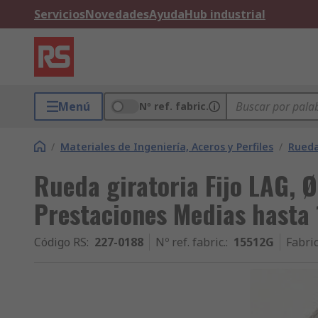
Servicios
Novedades
Ayuda
Hub industrial
Menú
Nº ref. fabric.
/
Materiales de Ingeniería, Aceros y Perfiles
/
Rueda
Rueda giratoria Fijo LAG, 
Prestaciones Medias hasta 
Código RS
:
227-0188
Nº ref. fabric.
:
15512G
Fabri