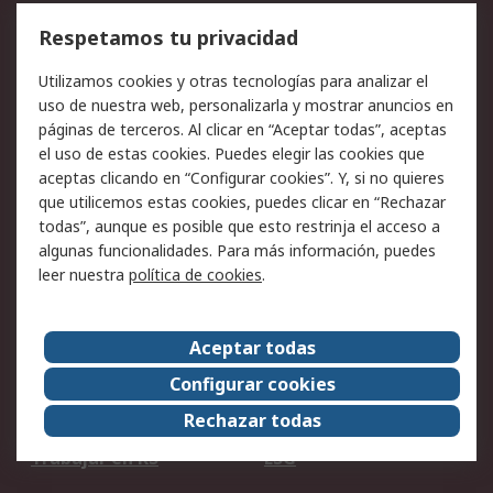
Cómo realizar pedidos
Devoluciones
Respetamos tu privacidad
Facturación y pago
Formas de entrega
Utilizamos cookies y otras tecnologías para analizar el
Ofertas
Soporte técnico
uso de nuestra web, personalizarla y mostrar anuncios en
páginas de terceros. Al clicar en “Aceptar todas”, aceptas
Legal
el uso de estas cookies. Puedes elegir las cookies que
aceptas clicando en “Configurar cookies”. Y, si no quieres
Aviso legal
Política de privacidad -
que utilicemos estas cookies, puedes clicar en “Rechazar
Actualizada
todas”, aunque es posible que esto restrinja el acceso a
Política sobre cookies
Seguridad de emails
algunas funcionalidades. Para más información, puedes
Certificaciones de
Condiciones de venta
leer nuestra
política de cookies
.
empresa
Aceptar todas
Acerca de RS
Configurar cookies
Acerca de RS
RS Group
Rechazar todas
RS en el mundo
Sala de prensa
Trabajar en RS
ESG