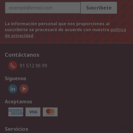
Suscríbete
La información personal que nos proporciones al
suscribirte se procesará de acuerdo con nuestra
política
de privacidad
.
Contáctanos
91 512 96 99
Síguenos
Aceptamos
Servicios