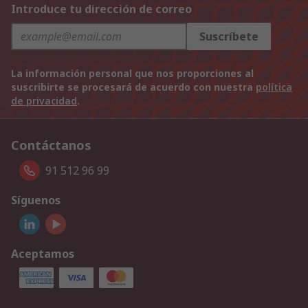
Introduce tu dirección de correo
Suscríbete
La información personal que nos proporciones al
suscribirte se procesará de acuerdo con nuestra
política
de privacidad
.
Contáctanos
91 512 96 99
Síguenos
Aceptamos