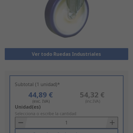
Ver todo Ruedas Industriales
Subtotal (1 unidad)*
44,89 €
54,32 €
(exc. IVA)
(inc.IVA)
Add
Unidad(es)
to
Selecciona o escribe la cantidad
Basket