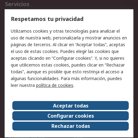
Servicios
Cómo realizar pedidos
Devoluciones
Respetamos tu privacidad
Facturación y pago
Formas de entrega
Utilizamos cookies y otras tecnologías para analizar el
Ofertas
Soporte técnico
uso de nuestra web, personalizarla y mostrar anuncios en
páginas de terceros. Al clicar en “Aceptar todas”, aceptas
Legal
el uso de estas cookies. Puedes elegir las cookies que
aceptas clicando en “Configurar cookies”. Y, si no quieres
Aviso legal
Política de privacidad -
que utilicemos estas cookies, puedes clicar en “Rechazar
Actualizada
todas”, aunque es posible que esto restrinja el acceso a
Política sobre cookies
Seguridad de emails
algunas funcionalidades. Para más información, puedes
Certificaciones de
Condiciones de venta
leer nuestra
política de cookies
.
empresa
Aceptar todas
Acerca de RS
Configurar cookies
Acerca de RS
RS Group
Rechazar todas
RS en el mundo
Sala de prensa
Trabajar en RS
ESG